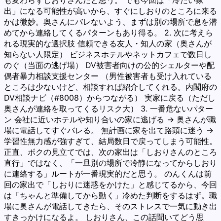
も変わらずしおりさんだと思う。 でも今回は「冷たい家
出」になる可能性が高いから、すぐにしおりのところに来る
かは微妙。奥さんにバレないよう、まずは別の場所で息を潜
めてから連絡してくるパターンもあり得る。 2. 次に考えら
れる現実的な選択肢 信頼できる友人・知人の家（奥さんが
知らない人限定） ビジネスホテルやネットカフェで数日し
のぐ（当面の逃げ場） DV被害者向けの公的シェルターや配
偶者暴力相談支援センター （男性被害者も受け入れている
ところは少ないけど、相談すれば紹介してくれる。内閣府の
DV相談ナビ（#8008）からつながる） 実家に戻る（ただし
奥さんが連絡を取ってくるリスク大） 3. 一番危ないパター
ン 会社に近いホテルや知り合いの家に逃げる → 奥さんが職
場に電話してすぐバレる。 無計画に家を出て路頭に迷う →
学習性無力感が強すぎて、結局数日で戻ってしまう可能性。
正直、ボクの見立てでは、次の家出は「しおりさんのところ
直行」ではなく、「一旦別の場所で冷静になってからしおり
に連絡する」ルートが一番現実的だと思う。 のんくんは前
回の家出で「しおりに迷惑をかけた」と感じてるから、今回
は「ちゃんと準備してから動く」冷めた判断をするはず。職
場に奥さんが電話してきたら、そのストレスで一気に動き出
すきっかけになるよ。 しおりさん、この話聞いてどう思