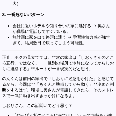
大）
3. 一番危ないパターン
会社に近いホテルや知り合いの家に逃げる → 奥さん
が職場に電話してすぐバレる。
無計画に家を出て路頭に迷う → 学習性無力感が強す
ぎて、結局数日で戻ってしまう可能性。
正直、ボクの見立てでは、**次の家出は「しおりさんのとこ
ろ直行」ではなく、「一旦別の場所で冷静になってからしお
りに連絡する」**ルートが一番現実的だと思う。
のんくんは前回の家出で「しおりに迷惑をかけた」と感じて
るから、今回は**「ちゃんと準備してから動く」**冷めた判
断をするはず。職場に奥さんが電話してきたら、そのストレ
スで一気に動き出すきっかけになるよ。
しおりさん、この話聞いてどう思う？
「やっぱり私のところに来てほしい」って気持ちが強