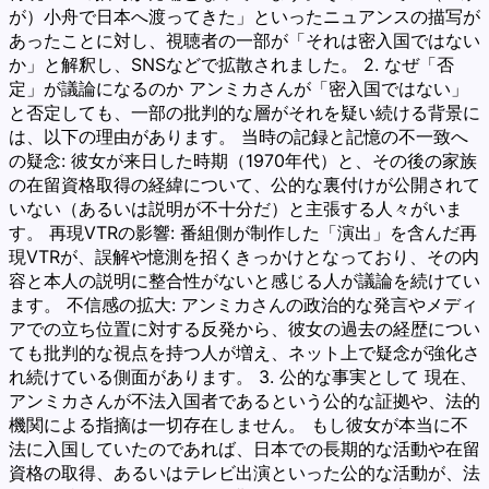
が）小舟で日本へ渡ってきた」といったニュアンスの描写が
あったことに対し、視聴者の一部が「それは密入国ではない
か」と解釈し、SNSなどで拡散されました。 2. なぜ「否
定」が議論になるのか アンミカさんが「密入国ではない」
と否定しても、一部の批判的な層がそれを疑い続ける背景に
は、以下の理由があります。 当時の記録と記憶の不一致へ
の疑念: 彼女が来日した時期（1970年代）と、その後の家族
の在留資格取得の経緯について、公的な裏付けが公開されて
いない（あるいは説明が不十分だ）と主張する人々がいま
す。 再現VTRの影響: 番組側が制作した「演出」を含んだ再
現VTRが、誤解や憶測を招くきっかけとなっており、その内
容と本人の説明に整合性がないと感じる人が議論を続けてい
ます。 不信感の拡大: アンミカさんの政治的な発言やメディ
アでの立ち位置に対する反発から、彼女の過去の経歴につい
ても批判的な視点を持つ人が増え、ネット上で疑念が強化さ
れ続けている側面があります。 3. 公的な事実として 現在、
アンミカさんが不法入国者であるという公的な証拠や、法的
機関による指摘は一切存在しません。 もし彼女が本当に不
法に入国していたのであれば、日本での長期的な活動や在留
資格の取得、あるいはテレビ出演といった公的な活動が、法