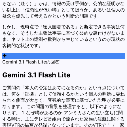
らない（疑う）」かは、情報の受け手側が、公的な証明がな
い以上は「信憑性が低い噂」として扱うか、あるいは個人の
疑念を優先して考えるかという判断の問題です。
しかし、現時点で「密入国者である」と断定できる事実は何
もなく、そうした主張は事実に基づく公的な裏付けがないま
ま、ネット上の憶測や批判から生じているというのが現状の
客観的な状況です。
Gemini 3.1 Flash Liteの回答
Gemini 3.1 Flash Lite
ご質問の「本人の否定はあてになるのか」という点について
は、何を「証拠」として信頼するかという個人の判断に委ね
られる側面が大きく、客観的な事実に基づいた説明が必要に
なります。 この問題の背景を整理すると、以下のようにな
ります。 1. なぜ噂があるのか アンミカさんの生い立ちに関
する噂は、主にテレビ番組内で流された家族の渡航に関する
再現VTRの描写が発端となっています。そのVTRで「（一家