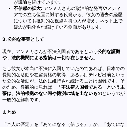
が議論を続けています。
不信感の拡大:
アンミカさんの政治的な発言やメディ
アでの立ち位置に対する反発から、彼女の過去の経歴
についても批判的な視点を持つ人が増え、ネット上で
疑念が強化され続けている側面があります。
3. 公的な事実として
現在、アンミカさんが不法入国者であるという
公的な証拠
や、法的機関による指摘は一切存在しません。
もし彼女が本当に不法に入国していたのであれば、日本での
長期的な活動や在留資格の取得、あるいはテレビ出演といっ
た公的な活動が、法的に維持され続けることは困難です。そ
のため、客観的に見れば、
「不法密入国者である」という主
張は、法的根拠のない噂や憶測の域を出ないもの
というのが
一般的な解釈です。
まとめ
「本人の否定」を「あてになる（信じる）」か、「あてにな