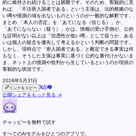
的に維持され続けることは困難です。そのため、客観的に見
れば、「不法密入国者である」という主張は、法的根拠のな
い噂や憶測の域を出ないものというのが一般的な解釈です。
まとめ 「本人の否定」を「あてになる（信じる）」か、
「あてにならない（疑う）」かは、情報の受け手側が、公的
な証明がない以上は「信憑性が低い噂」として扱うか、ある
いは個人の疑念を優先して考えるかという判断の問題です。
しかし、現時点で「密入国者である」と断定できる事実は何
もなく、そうした主張は事実に基づく公的な裏付けがないま
ま、ネット上の憶測や批判から生じているというのが現状の
客観的な状況です。
2026年5月31日
リンクをコピー
公開シェアをもっと見る →
チャッピーを無料で試す
すべてのAIモデルをひとつのアプリで。