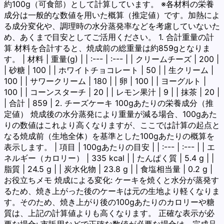
約100g（可食部）として計算しています。 ※各材料の栄養
成分は一般的な数値を用いた概算（推定値）です。加熱によ
る成分変化や、調理時の水分蒸発率などを考慮していないた
め、あくまで目安としてご活用ください。 1. 合計重量の計
算 材料を合計すると、焼成前の総重量は約859gとなりま
す。 | 材料 | 重量(g) | | :--- | :--- | | クリームチーズ | 200 |
| 砂糖 | 100 | | ホワイトチョコレート | 50 | | 生クリーム |
100 | | サワークリーム | 180 | | 卵 | 100 | | ヨーグルト |
100 | | コーンスターチ | 20 | | レモン果汁 | 9 | | 抹茶 | 20 |
| 合計 | 859 | 2. チーズケーキ 100gあたりの栄養成分（推
定値） 焼成後の水分蒸発により重量が減る場合、100gあた
りの数値はこれより高くなりますが、ここでは計算の起点と
なる焼成前（生地全体）を基準とした100gあたりの概算を
表示します。 | 項目 | 100gあたりの目安 | | :--- | :--- | | エ
ネルギー（カロリー） | 335 kcal | | たんぱく質 | 5.4 g | |
脂質 | 24.5 g | | 炭水化物 | 23.8 g | | 食塩相当量 | 0.2 g |
お役立ちメモ 焼成による変化: ケーキを焼くと水分が蒸発す
るため、焼き上がった後のケーキは元の生地より軽くなりま
す。そのため、焼き上がり後の100gあたりのカロリーや糖
質は、上記の計算値よりも高くなります。 正確な表示が必