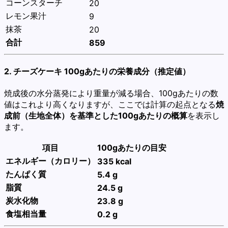
コーンスターチ
20
レモン果汁
9
抹茶
20
合計
859
2. チーズケーキ 100gあたりの栄養成分（推定値）
焼成後の水分蒸発により重量が減る場合、100gあたりの数
値はこれより高くなりますが、ここでは計算の起点となる
焼
成前（生地全体）を基準とした100gあたりの概算
を表示し
ます。
項目
100gあたりの目安
エネルギー（カロリー）
335 kcal
たんぱく質
5.4 g
脂質
24.5 g
炭水化物
23.8 g
食塩相当量
0.2 g