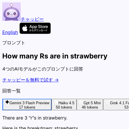
チャッピー
English
プロンプト
How many Rs are in strawberry
4つのAIモデルがこのプロンプトに回答
チャッピーを無料で試す →
回答一覧
Gemini 3 Flash Preview
Haiku 4.5
Gpt 5 Mini
Grok 4.1 F
17
tokens
50
tokens
46
tokens
53
There are 3 "r"s in strawberry.
Here is the breakdown: strawberry.