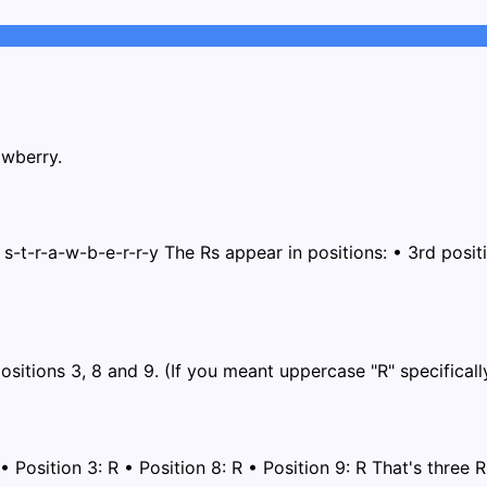
awberry.
 s-t-r-a-w-b-e-r-r-y The Rs appear in positions: • 3rd positio
positions 3, 8 and 9. (If you meant uppercase "R" specificall
Position 3: R • Position 8: R • Position 9: R That's three R