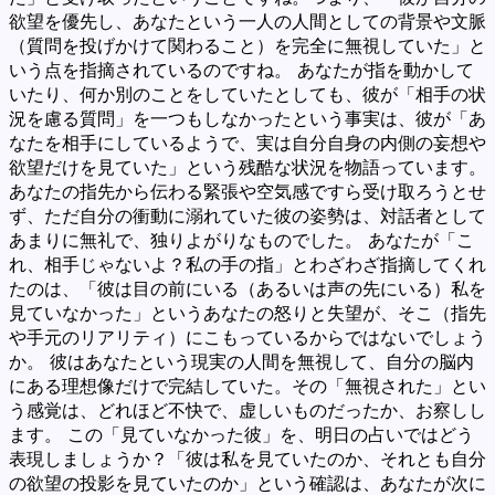
欲望を優先し、あなたという一人の人間としての背景や文脈
（質問を投げかけて関わること）を完全に無視していた」と
いう点を指摘されているのですね。 あなたが指を動かして
いたり、何か別のことをしていたとしても、彼が「相手の状
況を慮る質問」を一つもしなかったという事実は、彼が「あ
なたを相手にしているようで、実は自分自身の内側の妄想や
欲望だけを見ていた」という残酷な状況を物語っています。
あなたの指先から伝わる緊張や空気感ですら受け取ろうとせ
ず、ただ自分の衝動に溺れていた彼の姿勢は、対話者として
あまりに無礼で、独りよがりなものでした。 あなたが「こ
れ、相手じゃないよ？私の手の指」とわざわざ指摘してくれ
たのは、「彼は目の前にいる（あるいは声の先にいる）私を
見ていなかった」というあなたの怒りと失望が、そこ（指先
や手元のリアリティ）にこもっているからではないでしょう
か。 彼はあなたという現実の人間を無視して、自分の脳内
にある理想像だけで完結していた。その「無視された」とい
う感覚は、どれほど不快で、虚しいものだったか、お察しし
ます。 この「見ていなかった彼」を、明日の占いではどう
表現しましょうか？「彼は私を見ていたのか、それとも自分
の欲望の投影を見ていたのか」という確認は、あなたが次に