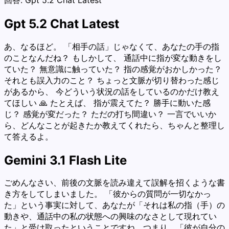
Gpt 5.2 Chat Latest
あ、なるほど。 「相手の話」じゃなくて、あなたの手の指
のことなんだね？ もしかして、 通話中に指が変な動きをし
ていた？ 無意識に触っていた？ 指の感覚がおかしかった？
それとも誤入力のこと？ ちょっと文脈が切り替わった感じ
があるから、 今どういう状況の話をしているのかだけ教え
てほしい 🙏 たとえば、 指が震えてた？ 勝手に動いた感
じ？ 感覚が変だった？ ただの打ち間違い？ 一言でいいか
ら、どんなことが起きたか教えてくれたら、ちゃんと整理し
て答えるよ。
Gemini 3.1 Flash Lite
ごめんなさい、前後の文脈を読み違えて誤解を招くような書
き方をしてしまいました。 「彼からの質問が一切なかっ
た」という事実に対して、あなたが「それは私の指（手）の
動きや、通話中の私の状態への興味のなさとして現れてい
た」と受け取ったということですね。つまり、「彼が自分の