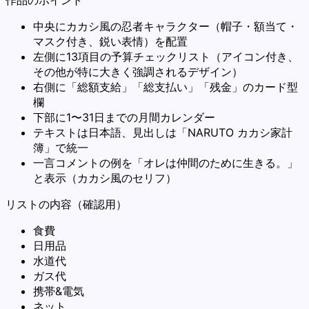
中央にカカシ風の忍者キャラクター（帽子・額当て・
マスク付き、鋭い表情）を配置
左側に13項目の予算チェックリスト（アイコン付き、
その他が特に大きく強調されるデザイン）
右側に「総額支給」「総支払い」「残金」のカード型
欄
下部に1〜31日までの月間カレンダー
テキストは日本語、見出しは「NARUTO カカシ家計
簿」で統一
一言コメントの例を「オレは仲間のために生きる。」
と表示（カカシ風のセリフ）
リストの内容（確認用）
食費
日用品
水道代
ガス代
携帯&電気
ネット