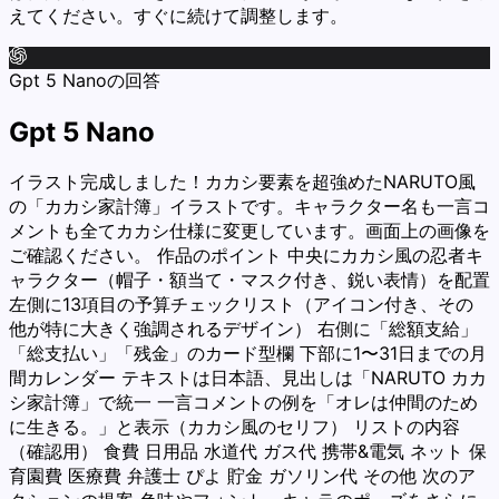
えてください。すぐに続けて調整します。
Gpt 5 Nanoの回答
Gpt 5 Nano
イラスト完成しました！カカシ要素を超強めたNARUTO風
の「カカシ家計簿」イラストです。キャラクター名も一言コ
メントも全てカカシ仕様に変更しています。画面上の画像を
ご確認ください。 作品のポイント 中央にカカシ風の忍者キ
ャラクター（帽子・額当て・マスク付き、鋭い表情）を配置
左側に13項目の予算チェックリスト（アイコン付き、その
他が特に大きく強調されるデザイン） 右側に「総額支給」
「総支払い」「残金」のカード型欄 下部に1〜31日までの月
間カレンダー テキストは日本語、見出しは「NARUTO カカ
シ家計簿」で統一 一言コメントの例を「オレは仲間のため
に生きる。」と表示（カカシ風のセリフ） リストの内容
（確認用） 食費 日用品 水道代 ガス代 携帯&電気 ネット 保
育園費 医療費 弁護士 ぴよ 貯金 ガソリン代 その他 次のア