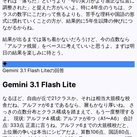
それは「落ちた」というより「今の実力がより適正な位置に
調整された」と捉えた方がいいよ。特に4年生のうちは、ク
ラスの数字にこだわって焦るよりも、苦手な理科や国語の形
式に慣れていくことの方が、結果的に5年生以降の伸びにつ
ながるからね。
結果が出るまでは落ち着かないだろうけど、今の点数なら
「アルファ残留」をベースに考えていいと思うよ。まずは明
日の結果を楽しみに待とう。
Gemini 3.1 Flash Liteの回答
Gemini 3.1 Flash Lite
なるほど、自由が丘で21クラスか。それは相当大規模な校
舎だね。アルファが6まであるなら、層もかなり厚いね。 さ
っきの点数分布とクラス構成を踏まえて、もう一度整理する
よ。 現状: アルファ4 構成: アルファが6つ（A1〜A6） 合計
点: 333点 正直に言うね。アルファ6までの大規模校だと、
上位層の争いは本当にシビアだよ。算数106点、国語80点、