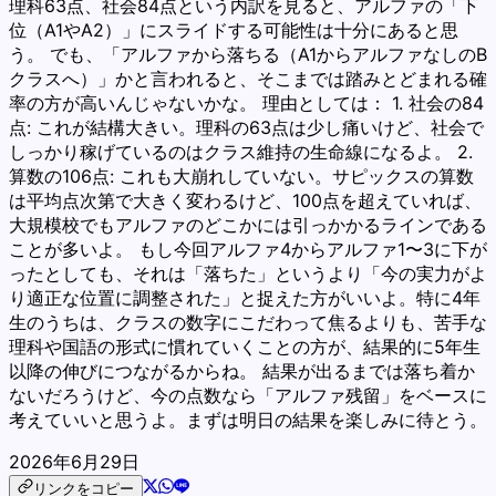
理科63点、社会84点という内訳を見ると、アルファの「下
位（A1やA2）」にスライドする可能性は十分にあると思
う。 でも、「アルファから落ちる（A1からアルファなしのB
クラスへ）」かと言われると、そこまでは踏みとどまれる確
率の方が高いんじゃないかな。 理由としては： 1. 社会の84
点: これが結構大きい。理科の63点は少し痛いけど、社会で
しっかり稼げているのはクラス維持の生命線になるよ。 2.
算数の106点: これも大崩れしていない。サピックスの算数
は平均点次第で大きく変わるけど、100点を超えていれば、
大規模校でもアルファのどこかには引っかかるラインである
ことが多いよ。 もし今回アルファ4からアルファ1〜3に下が
ったとしても、それは「落ちた」というより「今の実力がよ
り適正な位置に調整された」と捉えた方がいいよ。特に4年
生のうちは、クラスの数字にこだわって焦るよりも、苦手な
理科や国語の形式に慣れていくことの方が、結果的に5年生
以降の伸びにつながるからね。 結果が出るまでは落ち着か
ないだろうけど、今の点数なら「アルファ残留」をベースに
考えていいと思うよ。まずは明日の結果を楽しみに待とう。
2026年6月29日
リンクをコピー