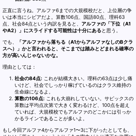
正直に言うね。アルファ6までの大規模校だと、上位層の争
いは本当にシビアだよ。算数106点、国語80点、理科63
点、社会84点という内訳を見ると、
アルファの「下位（A1
やA2）」にスライドする可能性は十分にある
と思う。
でも、
「アルファから落ちる（A1からアルファなしのBクラ
スへ）」かと言われると、そこまでは踏みとどまれる確率の
方が高いんじゃないかな。
理由としては：
社会の84点:
これが結構大きい。理科の63点は少し痛
いけど、社会でしっかり稼げているのはクラス維持の
生命線になるよ。
算数の106点:
これも大崩れしていない。サピックスの
算数は平均点次第で大きく変わるけど、100点を超え
ていれば、大規模校でもアルファのどこかには引っか
かるラインであることが多いよ。
もし今回アルファ4からアルファ1〜3に下がったとしても、