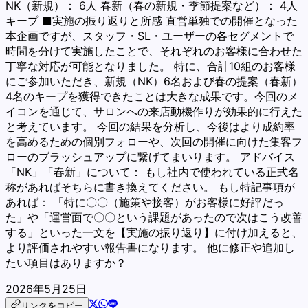
NK（新規）： 6人 春新（春の新規・季節提案など）： 4人
キープ ■実施の振り返りと所感 直営単独での開催となった
本企画ですが、スタッフ・SL・ユーザーの各セグメントで
時間を分けて実施したことで、それぞれのお客様に合わせた
丁寧な対応が可能となりました。 特に、合計10組のお客様
にご参加いただき、新規（NK）6名および春の提案（春新）
4名のキープを獲得できたことは大きな成果です。今回のメ
イコンを通じて、サロンへの来店動機作りが効果的に行えた
と考えています。 今回の結果を分析し、今後はより成約率
を高めるための個別フォローや、次回の開催に向けた集客フ
ローのブラッシュアップに繋げてまいります。 アドバイス
「NK」「春新」について： もし社内で使われている正式名
称があればそちらに書き換えてください。 もし特記事項が
あれば： 「特に〇〇（施策や接客）がお客様に好評だっ
た」や「運営面で〇〇という課題があったので次はこう改善
する」といった一文を【実施の振り返り】に付け加えると、
より評価されやすい報告書になります。 他に修正や追加し
たい項目はありますか？
2026年5月25日
リンクをコピー