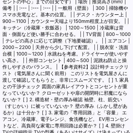
セントの中心」までの目安です） | 場所 | 推奨高さ(mm) |
備考 | | :--- | :--- | :--- | | 一般用（壁面） | 300 | 掃除機や
スマホ充電など。基本の位置。 | | デスク・カウンター上 |
900～1100 | カウンター天端より150mm程度上が目安。 | |
キッチン（冷蔵庫・炊飯器） | 1200～1500 | 冷蔵庫は背
面・側面など使い勝手に合わせる。 | | TV背面 | 800～1000
| テレビの高さに応じて調整（下地要確認）。 | | エアコン |
2000～2200 | 天井から少し下げて配置。 | | 脱衣室・洗面
台横 | 1000～1200 | 水跳ねを考慮。ドライヤーが使いやす
い高さ。 | | 外部コンセント | 400～500 | 泥跳ね防止と操
作しやすさのバランス。 | 【参考資料2】設計時チェックリ
スト（電気屋さんに聞く前用） このリストを電気屋さんに
渡して確認してもらうと、非常にスムーズです。 [ ] 1. 家具
との干渉チェック 図面の家具レイアウトとコンセントが重
なっていないか？ クローゼットや扉の開閉時に邪魔になら
ないか？ [ ] 2. 構造材・壁の厚み確認 袖壁、柱、筋交い
（すじかい）に被っていないか？ 壁の厚み（ふかし壁があ
るか）は十分か？ [ ] 3. 家電の「専用回路」と「容量」 エ
アコン、冷蔵庫、電子レンジ、食洗機など。 EV用コンセン
トなど、高負荷な家電に専用回路は必要か？ [ ] 4. 壁掛け
TVの詳細指示 TVの型番（あるいはサイズ）は決まっている