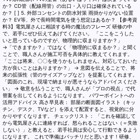
か？ CD管（配線用管）の出口・入り口は確保されている
か？ [ ] 5. 外部コンセントの防水対策 雨掛かりがない位置
か？ EV等、外で長時間電気を使う想定はあるか？ 【参考資
料3】電気屋さんに相談する時の魔法のフレーズ 研修の中
で、若手にぜひ伝えてあげてください。 「ここをこうした
いと思っているのですが、物理的に収まりますか？」
→「できますか？」ではなく「物理的に収まるか？」と聞く
ことで、職人さんが施工可否を具体的に教えてくれます。
「ここは将来、〇〇を使うかもしれません。対応しておいた
方が良いことはありますか？」 → 意図を伝えることで、将
来の拡張性（管のサイズアップなど）を提案してくれます。
「図面のこれ、現場で納まりが悪そうならアドバイスくださ
い」 → 敬意を払うことで、職人さんが「プロの視点」で代
替案を出してくれるようになります。 パワーポイントへの
活用アドバイス 高さ早見表： 部屋の断面図イラスト（キッ
チン、デスク、TVなど）を添えて配置すると、視覚的に分
かりやすくなります。 チェックリスト： 「これを確認して
から電気屋さんに連絡すれば、怒られることはない（＝失敗
しない）」と教えると、若手社員は安心して行動できるよう
になります。 これで準備はバッチリだと思います！研修、