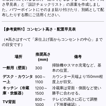
さ早見表」と「設計チェックリスト」の原案を作成しまし
た。パワーポイントにそのまま貼り付けたり、別紙として配
布したりする際にご活用ください。
【参考資料1】コンセント高さ・配置早見表
（※高さはすべて「床仕上げ面からコンセントの中心」まで
の目安です）
推奨高さ
場所
備考
(mm)
掃除機やスマホ充電など。基
一般用（壁面）
300
本の位置。
デスク・カウンタ
カウンター天端より150mm程
900～
ー上
度上が目安。
1100
キッチン（冷蔵
冷蔵庫は背面・側面など使い
1200～
庫・炊飯器）
勝手に合わせる。
1500
テレビの高さに応じて調整
800～
TV背面
（下地要確認）。
1000