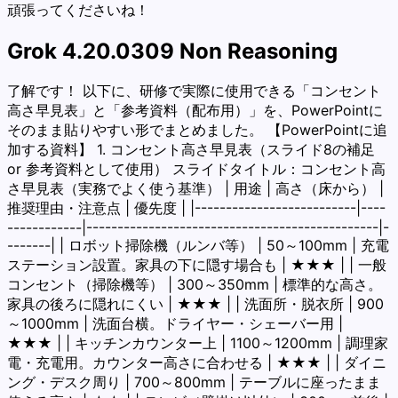
頑張ってくださいね！
Grok 4.20.0309 Non Reasoning
了解です！ 以下に、研修で実際に使用できる「コンセント
高さ早見表」と「参考資料（配布用）」を、PowerPointに
そのまま貼りやすい形でまとめました。 【PowerPointに追
加する資料】 1. コンセント高さ早見表（スライド8の補足
or 参考資料として使用） スライドタイトル：コンセント高
さ早見表（実務でよく使う基準） | 用途 | 高さ（床から） |
推奨理由・注意点 | 優先度 | |--------------------------|----
------------|-----------------------------------------------|-
-------| | ロボット掃除機（ルンバ等） | 50～100mm | 充電
ステーション設置。家具の下に隠す場合も | ★★★ | | 一般
コンセント（掃除機等） | 300～350mm | 標準的な高さ。
家具の後ろに隠れにくい | ★★★ | | 洗面所・脱衣所 | 900
～1000mm | 洗面台横。ドライヤー・シェーバー用 |
★★★ | | キッチンカウンター上 | 1100～1200mm | 調理家
電・充電用。カウンター高さに合わせる | ★★★ | | ダイニ
ング・デスク周り | 700～800mm | テーブルに座ったまま