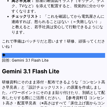
高さ早見表：
部屋の断面図イラスト（キッチン、デス
ク、TVなど）を添えて配置すると、視覚的に分かりや
すくなります。
チェックリスト：
「これを確認してから電気屋さんに
連絡すれば、怒られることはない（＝失敗しない）」
と教えると、若手社員は安心して行動できるようにな
ります。
これで準備はバッチリだと思います！研修、頑張ってくださ
いね！
回答:
Gemini 3.1 Flash Lite
Gemini 3.1 Flash Lite
研修資料にそのまま添付・配布できるような「コンセント高
さ早見表」と「設計チェックリスト」の原案を作成しまし
た。パワーポイントにそのまま貼り付けたり、別紙として配
布したりする際にご活用ください。 【参考資料1】コンセン
ト高さ・配置早見表 （※高さはすべて「床仕上げ面からコン