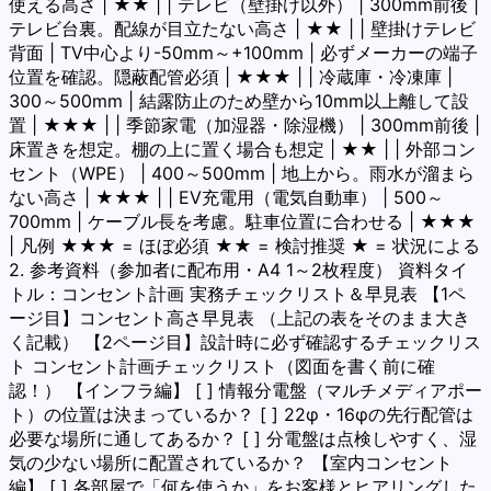
使える高さ | ★★ | | テレビ（壁掛け以外） | 300mm前後 |
テレビ台裏。配線が目立たない高さ | ★★ | | 壁掛けテレビ
背面 | TV中心より-50mm～+100mm | 必ずメーカーの端子
位置を確認。隠蔽配管必須 | ★★★ | | 冷蔵庫・冷凍庫 |
300～500mm | 結露防止のため壁から10mm以上離して設
置 | ★★★ | | 季節家電（加湿器・除湿機） | 300mm前後 |
床置きを想定。棚の上に置く場合も想定 | ★★ | | 外部コン
セント（WPE） | 400～500mm | 地上から。雨水が溜まら
ない高さ | ★★★ | | EV充電用（電気自動車） | 500～
700mm | ケーブル長を考慮。駐車位置に合わせる | ★★★
| 凡例 ★★★ = ほぼ必須 ★★ = 検討推奨 ★ = 状況による
2. 参考資料（参加者に配布用・A4 1～2枚程度） 資料タイ
トル：コンセント計画 実務チェックリスト＆早見表 【1ペ
ージ目】コンセント高さ早見表 （上記の表をそのまま大き
く記載） 【2ページ目】設計時に必ず確認するチェックリス
ト コンセント計画チェックリスト（図面を書く前に確
認！） 【インフラ編】 [ ] 情報分電盤（マルチメディアポー
ト）の位置は決まっているか？ [ ] 22φ・16φの先行配管は
必要な場所に通してあるか？ [ ] 分電盤は点検しやすく、湿
気の少ない場所に配置されているか？ 【室内コンセント
編】 [ ] 各部屋で「何を使うか」をお客様とヒアリングした