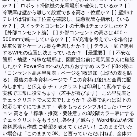
か？ [ ] ロボット掃除機の充電場所を確保しているか？ [ ]
冷蔵庫は壁から離して設置できる高さ・位置か？ [ ] 壁掛け
テレビは背面端子位置を確認し、隠蔽配管を指示している
か？ [ ] スイッチとコンセントの干渉はチェックしたか？
【外部コンセント編】 [ ] 外部コンセントの高さは400～
500mmで統一しているか？ [ ] EV充電を考えている場合は
駐車位置とケーブル長を考慮したか？ [ ] テラス・庭で使用
するWPEの位置は決まっているか？ 【最重要】 [ ] 不安な
箇所・袖壁・特殊な場所は、図面提出前に電気屋さんに確認
したか？ PowerPointへの入れ方おすすめ スライド8の後に
「コンセント高さ早見表」ページを1枚追加（上記の表を貼
る） 最後の参考資料ページで「この資料は後ほど全員に配
布します」と伝える チェックリストは印刷して配布すると
実務で非常に役立ちます（若手が喜びます） この早見表と
チェックリストで大丈夫でしょうか？ 必要であれば以下の
対応もすぐにできます： 表をもっとシンプルにしたバージ
ョン 高さを「標準・推奨・要注意」の3段階カラー表にする
チェックリストをもう少し増やす／減らす Word形式の配布
資料原稿も作成 ご希望を教えてください！ このまま使いた
い場合は「このままでOK」と言っていただければ、全体の