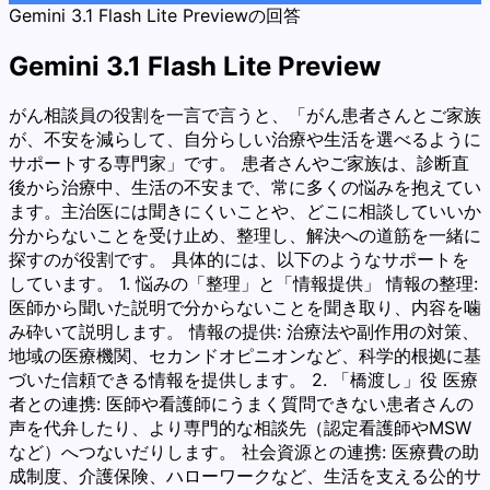
Gemini 3.1 Flash Lite Previewの回答
Gemini 3.1 Flash Lite Preview
がん相談員の役割を一言で言うと、「がん患者さんとご家族
が、不安を減らして、自分らしい治療や生活を選べるように
サポートする専門家」です。 患者さんやご家族は、診断直
後から治療中、生活の不安まで、常に多くの悩みを抱えてい
ます。主治医には聞きにくいことや、どこに相談していいか
分からないことを受け止め、整理し、解決への道筋を一緒に
探すのが役割です。 具体的には、以下のようなサポートを
しています。 1. 悩みの「整理」と「情報提供」 情報の整理:
医師から聞いた説明で分からないことを聞き取り、内容を噛
み砕いて説明します。 情報の提供: 治療法や副作用の対策、
地域の医療機関、セカンドオピニオンなど、科学的根拠に基
づいた信頼できる情報を提供します。 2. 「橋渡し」役 医療
者との連携: 医師や看護師にうまく質問できない患者さんの
声を代弁したり、より専門的な相談先（認定看護師やMSW
など）へつないだりします。 社会資源との連携: 医療費の助
成制度、介護保険、ハローワークなど、生活を支える公的サ