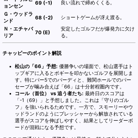
良い流れで締めくくる。
69 (-1)
ョンセン
Ｇ・ウッドラ
ショートゲームが冴え渡る。
68 (-2)
ンド
Ｎ・エチャバ
安定したゴルフだが爆発力に欠け
70 (E)
リア
る。
チャッピーのポイント解説
松山の「66」予想:
優勝争いの場面で、松山選手はト
ップギアに入るとボギーを叩かないゴルフを展開しま
す。特にパー5でのバーディと、難関ホールでのパー
セーブが噛み合えば「66」は十分射程圏内です。
コール（首位） vs 追う者たち:
最終日のスコアは
「-1（69）」と予想しました。これは「守りのゴル
フ」を強いられるためです。一方で、スモーリーやウ
ッドランドのようにプレッシャーから解放されている
選手がスコアを伸ばしやすく、結果としてリーダーボ
ードが混戦になる予想です。