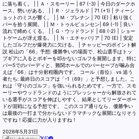
に落ち着く。 | | Ａ・スモーリー | 67 (-3) | 今日のダークホ
ース。勢いがある。 | | Ｒ・ジェラルド | 71 (+1) | ティーシ
ョットのミスが響く。 | | Ｍ・ブレナン | 70 (E) | 粘り強く
パーを拾う展開。 | | Ｍ・トゥルビョンセン| 69 (-1) | 良い
流れで締めくくる。 | | Ｇ・ウッドランド | 68 (-2) | ショー
トゲームが冴え渡る。 | | Ｎ・エチャバリア | 70 (E) | 安定
したゴルフだが爆発力に欠ける。 | チャッピーのポイント解
説 松山の「66」予想: 優勝争いの場面で、松山選手はトッ
プギアに入るとボギーを叩かないゴルフを展開します。特に
パー5でのバーディと、難関ホールでのパーセーブが噛み合
えば「66」は十分射程圏内です。 コール（首位） vs 追う
者たち: 最終日のスコアは「-1（69）」と予想しました。こ
れは「守りのゴルフ」を強いられるためです。一方で、スモ
ーリーやウッドランドのようにプレッシャーから解放されて
いる選手がスコアを伸ばしやすく、結果としてリーダーボー
ドが混戦になる予想です。 このスコア通りなら、優勝争い
は最後の一打まで分からないドラマチックな展開になりそう
ですね！応援に力が入りますね！
2026年5月31日