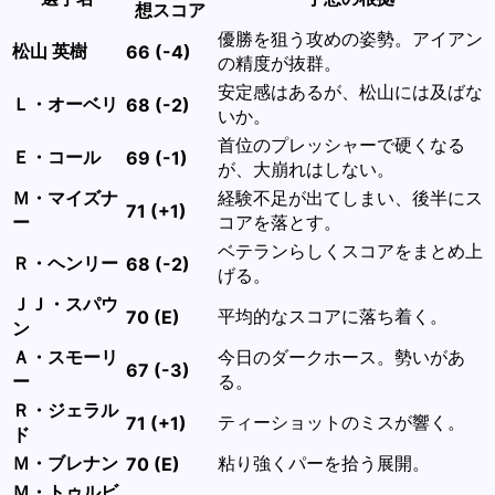
想スコア
優勝を狙う攻めの姿勢。アイアン
松山 英樹
66 (-4)
の精度が抜群。
安定感はあるが、松山には及ばな
Ｌ・オーベリ
68 (-2)
いか。
首位のプレッシャーで硬くなる
Ｅ・コール
69 (-1)
が、大崩れはしない。
Ｍ・マイズナ
経験不足が出てしまい、後半にス
71 (+1)
ー
コアを落とす。
ベテランらしくスコアをまとめ上
Ｒ・ヘンリー
68 (-2)
げる。
ＪＪ・スパウ
平均的なスコアに落ち着く。
70 (E)
ン
Ａ・スモーリ
今日のダークホース。勢いがあ
67 (-3)
ー
る。
Ｒ・ジェラル
ティーショットのミスが響く。
71 (+1)
ド
Ｍ・ブレナン
粘り強くパーを拾う展開。
70 (E)
Ｍ・トゥルビ