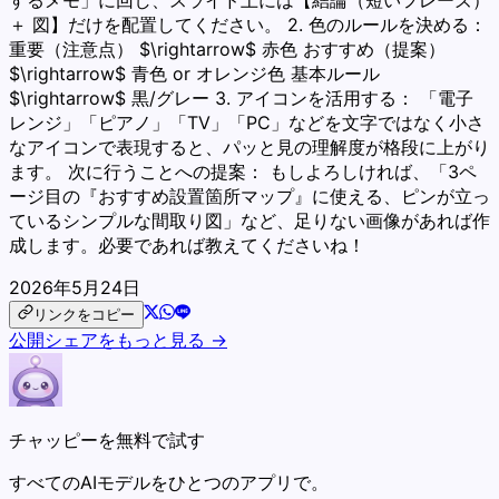
するメモ」に回し、スライド上には【結論（短いフレーズ）
＋ 図】だけを配置してください。 2. 色のルールを決める：
重要（注意点） $\rightarrow$ 赤色 おすすめ（提案）
$\rightarrow$ 青色 or オレンジ色 基本ルール
$\rightarrow$ 黒/グレー 3. アイコンを活用する： 「電子
レンジ」「ピアノ」「TV」「PC」などを文字ではなく小さ
なアイコンで表現すると、パッと見の理解度が格段に上がり
ます。 次に行うことへの提案： もしよろしければ、「3ペ
ージ目の『おすすめ設置箇所マップ』に使える、ピンが立っ
ているシンプルな間取り図」など、足りない画像があれば作
成します。必要であれば教えてくださいね！
2026年5月24日
リンクをコピー
公開シェアをもっと見る →
チャッピーを無料で試す
すべてのAIモデルをひとつのアプリで。