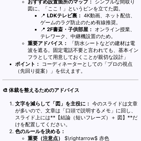
おすすめ設置箇所のマップ：
シンプルな間取り
図に、「ここ！」というピンを立てた図。
📍
LDKテレビ裏：
4K動画、ネット配信、
ゲームのラグ防止のため有線推奨。
📍
2F書斎・子供部屋：
オンライン授業、
テレワーク、中継機設置のため。
重要アドバイス：
「防水シートなどの建材は電
波を遮る。固定電話不要と言われても、基本イン
フラとして用意しておくことが親切な設計」
ポイント：
コーディネーターとしての「プロの視点
（先回り提案）」を伝えます。
🎨 体裁を整えるためのアドバイス
文字を減らして「図」を主役に：
今のスライドは文章
が多いので、文章は「口頭で説明するメモ」に回し、
スライド上には**【結論（短いフレーズ）＋ 図】**だ
けを配置してください。
色のルールを決める：
重要（注意点）
$\rightarrow$ 赤色