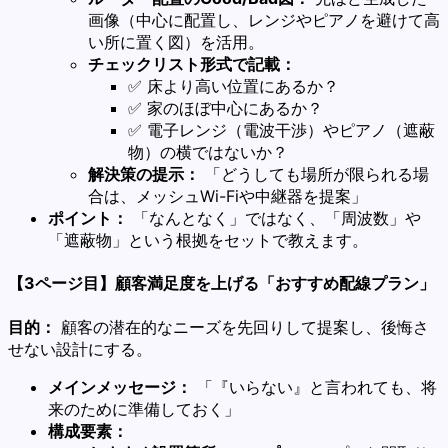
画像（中心に配置し、レンジやピアノを避けて高
い所に置く図）を活用。
チェックリスト形式で記載：
✅ 床より高い位置にあるか？
✅ 家のほぼ中心にあるか？
✅ 電子レンジ（電波干渉）やピアノ（遮蔽
物）の横ではないか？
解決策の提示：
「どうしても場所が限られる場
合は、メッシュWi-Fiや中継器を提案」
ポイント：
「なんとなく」ではなく、「周波数」や
「遮蔽物」という根拠をセットで教えます。
【3ページ目】顧客満足度を上げる「おすすめ配線プラン」
目的：
顧客の潜在的なニーズを先回りして提案し、後悔さ
せない設計にする。
メインメッセージ：
「『いらない』と言われても、将
来のために準備しておく」
構成要素：