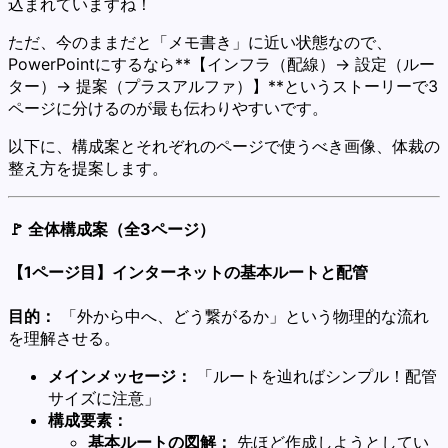
込まれていますね！
ただ、今のままだと「メモ書き」に近い状態なので、
PowerPointにするなら**【インフラ（配線）→ 設定（ルー
ター）→ 提案（プラスアルファ）】**というストーリーで3
ページに分けるのが最も伝わりやすいです。
以下に、構成案とそれぞれのページで使うべき画像、体裁の
整え方を提案します。
🚩 全体構成案（全3ページ）
【1ページ目】インターネットの基本ルートと配管
目的：
「外から中へ、どう繋がるか」という物理的な流れ
を理解させる。
メインメッセージ：
「ルートを辿ればシンプル！配管
サイズに注意」
構成要素：
基本ルートの図解：
先ほど作成しようとしてい