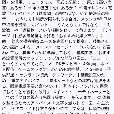
図）を活用。 チェックリスト形式で記載： ✅ 床より高い位
置にあるか？ ✅ 家のほぼ中心にあるか？ ✅ 電子レンジ（電
波干渉）やピアノ（遮蔽物）の横ではないか？ 解決策の提
示： 「どうしても場所が限られる場合は、メッシュWi-Fiや
中継器を提案」 ポイント： 「なんとなく」ではなく、「周
波数」や「遮蔽物」という根拠をセットで教えます。 【3ペ
ージ目】顧客満足度を上げる「おすすめ配線プラン」 目
的： 顧客の潜在的なニーズを先回りして提案し、後悔させ
ない設計にする。 メインメッセージ： 「『いらない』と言
われても、将来のために準備しておく」 構成要素： おすす
め設置箇所のマップ： シンプルな間取り図に、「ここ！」
というピンを立てた図。 📍 LDKテレビ裏： 4K動画、ネッ
ト配信、ゲームのラグ防止のため有線推奨。 📍 2F書斎・子
供部屋： オンライン授業、テレワーク、中継機設置のた
め。 重要アドバイス： 「防水シートなどの建材は電波を遮
る。固定電話不要と言われても、基本インフラとして用意し
ておくことが親切な設計」 ポイント： コーディネーターと
しての「プロの視点（先回り提案）」を伝えます。 🎨 体裁
を整えるためのアドバイス 1. 文字を減らして「図」を主役
に： 今のスライドは文章が多いので、文章は「口頭で説明