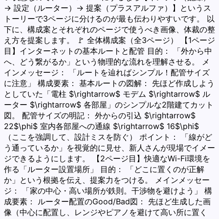
→ 設定（ルーター）→ 提案（プラスアルファ）】というス
トーリーで3ページに分けるのが最も伝わりやすいです。 以
下に、構成案とそれぞれのページで使うべき画像、体裁の整
え方を提案します。 🚩 全体構成案（全3ページ） 【1ページ
目】インターネットの基本ルートと配管 目的： 「外から中
へ、どう繋がるか」という物理的な流れを理解させる。 メ
インメッセージ： 「ルートを辿ればシンプル！配管サイズ
に注意」 構成要素： 基本ルートの図解： 先ほど作成しよう
としていた「電柱 $\rightarrow$ モデム $\rightarrow$ ル
ーター $\rightarrow$ 各部屋」のシンプルな2階建てカット
図。 配管サイズの明記： 外からの引込 $\rightarrow$
22$\phi$ 室内各部屋への通線 $\rightarrow$ 16$\phi$
（ここを強調して、設計ミスを防ぐ） ポイント： 「線がど
う通っているか」を視覚的に見せ、新人さんが現場でイメー
ジできるようにします。 【2ページ目】快適なWi-Fi環境を
作る「ルーター設置場所」 目的： 「どこに置くのが正解
か」という根拠を伝え、提案力をつける。 メインメッセー
ジ： 「家の中心・高い場所が鉄則。干渉物を避けよう」 構
成要素： ルーター配置のGood/Bad図： 先ほど生成した画
像（中心に配置し、レンジやピアノを避けて高い所に置く