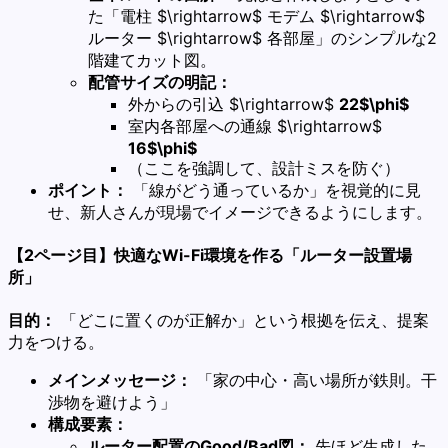
た「電柱 $\rightarrow$ モデム $\rightarrow$
ルーター $\rightarrow$ 各部屋」のシンプルな2
階建てカット図。
配管サイズの明記：
外からの引込 $\rightarrow$
22$\phi$
室内各部屋への通線 $\rightarrow$
16$\phi$
（ここを強調して、設計ミスを防ぐ）
ポイント：
「線がどう通っているか」を視覚的に見
せ、新人さんが現場でイメージできるようにします。
【2ページ目】快適なWi-Fi環境を作る「ルーター設置場
所」
目的：
「どこに置くのが正解か」という根拠を伝え、提案
力をつける。
メインメッセージ：
「家の中心・高い場所が鉄則。干
渉物を避けよう」
構成要素：
ルーター配置のGood/Bad図：
先ほど生成した