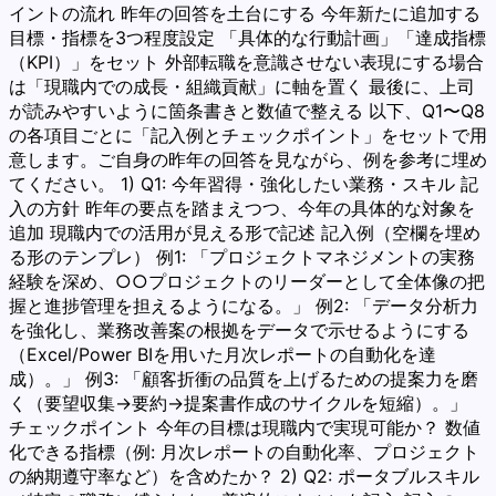
イントの流れ 昨年の回答を土台にする 今年新たに追加する
目標・指標を3つ程度設定 「具体的な行動計画」「達成指標
（KPI）」をセット 外部転職を意識させない表現にする場合
は「現職内での成長・組織貢献」に軸を置く 最後に、上司
が読みやすいように箇条書きと数値で整える 以下、Q1〜Q8
の各項目ごとに「記入例とチェックポイント」をセットで用
意します。ご自身の昨年の回答を見ながら、例を参考に埋め
てください。 1) Q1: 今年習得・強化したい業務・スキル 記
入の方針 昨年の要点を踏まえつつ、今年の具体的な対象を
追加 現職内での活用が見える形で記述 記入例（空欄を埋め
る形のテンプレ） 例1: 「プロジェクトマネジメントの実務
経験を深め、○○プロジェクトのリーダーとして全体像の把
握と進捗管理を担えるようになる。」 例2: 「データ分析力
を強化し、業務改善案の根拠をデータで示せるようにする
（Excel/Power BIを用いた月次レポートの自動化を達
成）。」 例3: 「顧客折衝の品質を上げるための提案力を磨
く（要望収集→要約→提案書作成のサイクルを短縮）。」
チェックポイント 今年の目標は現職内で実現可能か？ 数値
化できる指標（例: 月次レポートの自動化率、プロジェクト
の納期遵守率など）を含めたか？ 2) Q2: ポータブルスキル