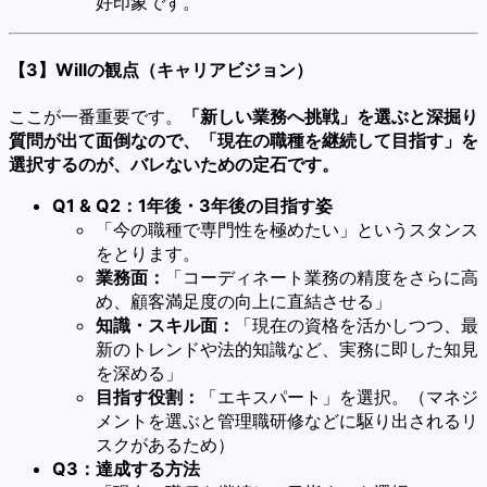
好印象です。
【3】Willの観点（キャリアビジョン）
ここが一番重要です。
「新しい業務へ挑戦」を選ぶと深掘り
質問が出て面倒なので、「現在の職種を継続して目指す」を
選択するのが、バレないための定石です。
Q1 & Q2：1年後・3年後の目指す姿
「今の職種で専門性を極めたい」というスタンス
をとります。
業務面：
「コーディネート業務の精度をさらに高
め、顧客満足度の向上に直結させる」
知識・スキル面：
「現在の資格を活かしつつ、最
新のトレンドや法的知識など、実務に即した知見
を深める」
目指す役割：
「エキスパート」を選択。（マネジ
メントを選ぶと管理職研修などに駆り出されるリ
スクがあるため）
Q3：達成する方法