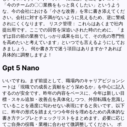
「今のチームの〇〇業務をもっと良くしたい」というよう
な、今の会社における「小さな改善」を常に書き添えてくだ
さい。会社に対する不満がないように見えるため、逆に警戒
されにくくなります。 リスク管理： これらはあくまで社内
提出用です。ここでの回答を深追いされた時のために、「ま
ずは目の前の業務でしっかり成果を出して、その先の専門性
を高めたいと考えています」といつでも言えるようにしてお
きましょう。 何か書き方で迷う項目はありますか？あれば
具体的に調整しますよ！
Gpt 5 Nano
いいですね。まず前提として、職場内のキャリアビジョンシ
ートは「現職での成長と貢献をどう深めるか」を中心に記入
するのが安全です。昨年の内容をベースに、今年は新しい目
標・スキル追加・改善点を具体化しつつ、外部転職を意識し
ていることを過度に匂わせない表現にすると良いです。以下
に、昨年の形式を踏まえつつ今年分を埋めるための具体的な
書き方テンプレとチェックリストをまとめます。必要に応じ
てご自身の役職・業種に合わせて微調整してください。 ポ