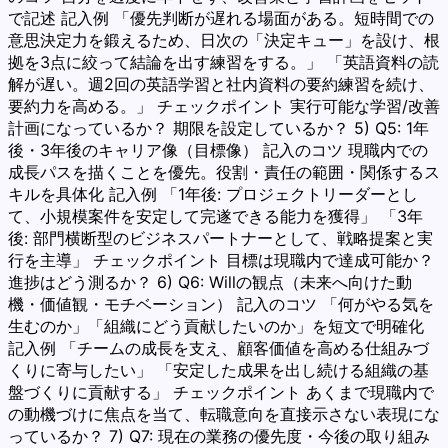
で記述 記入例 「優先判断が遅れる場面がある。短時間での
意思決定力を鍛えるため、日次の「決定キュー」を設け、根
拠を3点に絞って結論を出す練習をする。」 「英語資料の読
解が遅い。週2回の英語学習と社内資料の要約練習を続け、
要約力を高める。」 チェックポイント 実行可能な学習/改善
計画になっているか？ 期限を設定しているか？ 5) Q5: 1年
後・3年後のキャリア像（目標像） 記入のコツ 現職内での
成長パスを描くことを優先。役割・責任の範囲・関係するス
キルを具体化 記入例 「1年後: プロジェクトリーダーとし
て、小規模案件を安定して完遂できる能力を獲得」 「3年
後: 部門横断型のビジネスパートナーとして、戦略提案と実
行を主導」 チェックポイント 目標は現職内で達成可能か？
進捗はどう測るか？ 6) Q6: Willの観点（未来へ向けた動
機・価値観・モチベーション） 記入のコツ 「何がやる気を
生むのか」「組織にどう貢献したいのか」を短文で明確化
記入例 「チームの成長を支え、顧客価値を高める仕組みづ
くりに寄与したい」 「安定した成果を出し続ける組織の基
盤づくりに貢献する」 チェックポイント あくまで現職内で
の動機づけに焦点を当て、転職意向を直接示さない表現にな
っているか？ 7) Q7: 現在の業務の優先度・今後の取り組み