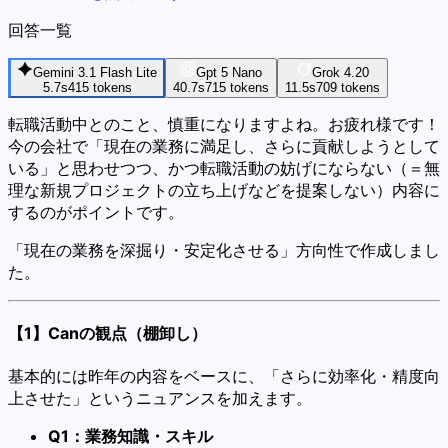
回答一覧
Gemini 3.1 Flash Lite
Gpt 5 Nano
Grok 4.20
5.7s
415
tokens
40.7s
715
tokens
11.5s
709
tokens
転職活動中とのこと、慎重になりますよね。お疲れ様です！
今の会社で「現在の業務に満足し、さらに貢献しようとして
いる」と思わせつつ、かつ転職活動の妨げにならない（＝無
理な新規プロジェクトの立ち上げなどを提案しない）内容に
するのがポイントです。
「現在の業務を深掘り・安定化させる」方向性で作成しまし
た。
【1】Canの観点（棚卸し）
基本的には昨年の内容をベースに、「さらに効率化・精度向
上させた」というニュアンスを加えます。
Q1：業務知識・スキル