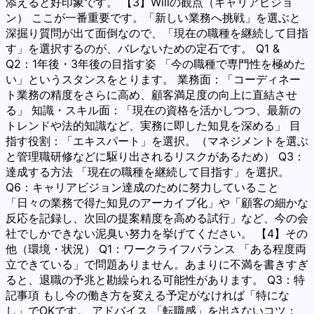
添えると好印象です。 【3】Willの観点（キャリアビジョ
ン） ここが一番重要です。「新しい業務へ挑戦」を選ぶと
深掘り質問が出て面倒なので、「現在の職種を継続して目指
す」を選択するのが、バレないための定石です。 Q1 &
Q2：1年後・3年後の目指す姿 「今の職種で専門性を極めた
い」というスタンスをとります。 業務面：「コーディネー
ト業務の精度をさらに高め、顧客満足度の向上に直結させ
る」 知識・スキル面：「現在の資格を活かしつつ、最新の
トレンドや法的知識など、実務に即した知見を深める」 目
指す役割：「エキスパート」を選択。（マネジメントを選ぶ
と管理職研修などに駆り出されるリスクがあるため） Q3：
達成する方法 「現在の職種を継続して目指す」を選択。
Q6：キャリアビジョン達成のために努力していること
「日々の業務で得た知見のアーカイブ化」や「顧客の細かな
反応を記録し、次回の提案精度を高める試行」など、今の会
社でしかできない泥臭い努力を挙げてください。 【4】その
他（環境・状況） Q1：ワークライフバランス 「ある程度両
立できている」で問題ありません。あまりに不満を書きすぎ
ると、退職の予兆と勘繰られる可能性があります。 Q3：特
記事項 もし今の働き方を変える予定がなければ「特にな
し」でOKです。 アドバイス 「転職感」を出さないコツ：