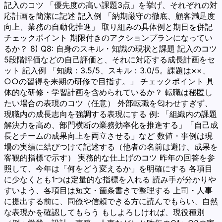
記入のコツ 「優先度の高い課題3点」を挙げ、それぞれの対
応計画を簡潔に記述 記入例 「納期厳守の徹底、顧客満足度
向上、業務の自動化推進」 取り組みの具体例と期日を併記
チェックポイント 期限付きのアクションプランになってい
るか？ 8) Q8: 自身のスキル・知識の現状と課題 記入のコツ
5段階評価などの自己評価と、それに対応する成長計画をセ
ット 記入例 「知識：3.5/5、スキル：3.0/5。課題は××、
○○の習得を来期の研修で目指す。」 チェックポイント 具
体的な研修・学習計画を含められているか？ 転職は秘匿し
たい場合の表現のコツ（任意） 外部転職を匂わせすぎず、
現職内の成長志向を強調する表現にする 例: 「組織内の課題
解決力を高め、部門横断の業務効率化を推進する」「自己成
長とチームの成果向上を両立させる」など 数値・事例は現
場の実績に結びつけて記述する（他者の名前は避け、成果を
客観的指標で示す） 実務的な仕上げのコツ 昨年の回答を参
照して、今年は「何をどう変えるか」を明確にする 各項目
に少なくとも1つは定量的な指標を入れる 読み手が分かりや
すいよう、各項目は短文・箇条書きで整理する 上司・人事
に提出する前に、同僚や信頼できる方に読んでもらい、自然
な表現かを確認してもらう もしよろしければ、現役種別