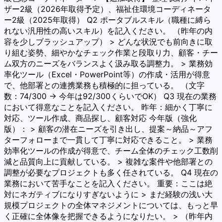
ザー2級（2026年取得予定）、福祉住環境コーディネータ
ー2級（2025年取得） Q2 ポータブルスキル（職種に縛ら
れない汎用性の高いスキル）を記入ください。 （昨年の内
容を少しブラッシュアップ） > どんな状況でも前向きに取
り組む姿勢、細やかなチェック作業と段取り力、顧客・チー
ム双方のニーズをバランスよく汲み取る調整力。 > 業務効
率化ツール（Excel・PowerPoint等）の作成・活用が得意
で、他部署との連携業務も積極的に担っている。 （文字
数：74/300 → 今年は92/300くらいでOK） Q3 現在の業務
において得意なことを記入ください。 昨年：細かく丁寧に
対応、ツール作成、商品探し、顧客対応 今年版（強化
版）： > 顧客の潜在ニーズを引き出し、提案～納品～アフ
ターフォローまで一貫して丁寧に対応できること。 > 業務
効率化ツールの作成が得意で、チーム全体のチェック工数削
減と品質向上に貢献している。 > 複雑な案件や他部署との
調整が必要なプロジェクトも多く任されている。 Q4 現在の
業務において苦手なことを記入ください。 重要：ここは絶
対にネガティブになりすぎないように > まだ経験の浅い大
規模プロジェクトの全体マネジメントについては、もっと早
く正確に全体像を把握できるようになりたい。 > （昨年内