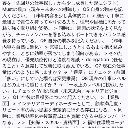
容を「先回りの仕事探し」から少し成長した形にシフト）
Mustの観点（現在～未来への棚卸し） Q5 自身の強みを記
入ください。 （昨年内容を少し具体的に） > 細かく丁寧に
最後まで責任を持ってやり切る力と、理想や目標に向かって
粘り強く取り組む姿勢。 > 同時に、周囲の状況をよく見な
がら、チームメンバーを巻き込みサポートできるバランス感
覚を持っている。 Q6 自身の弱みを記入ください。 （昨年
内容を自然に進化） > 完璧にしようとするあまり抱え込み
やすく、ときに効率が落ちてしまう傾向がある。 > そのた
め現在は、優先順位付けと適度な相談・ delegation（任せ
ること）を意識して改善に取り組んでいる。 Q7 現在の仕事
量はどのように感じますか？ → 「適度」 にチェック（前回
「多い」にしていた場合は変更推奨） Q8 現在の仕事レベル
はどのように感じますか？ → 「一段上のレベルに挑戦した
い」 にチェック Willの観点（未来志向・キャリアビジョ
ン） Q1 1年後の目標姿について記入ください。 > 【業務
面】 > インテリアコーディネーターとして、顧客満足度・
リピート率の高い提案を安定的に行える存在になる。 > 同
時に、業務効率化や後輩育成にも貢献できる中核メンバーと
なる。 > > 【知識・スキル・資格面】 > 福祉住環境コーデ