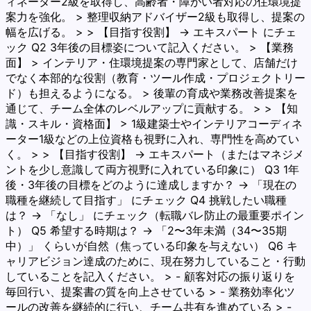
ィネーター2級を取得し、高齢者・障がい者対応の住環境提
案力を強化。 > 整理収納アドバイザー2級も取得し、提案の
幅を広げる。 > > 【目指す役割】 → エキスパート にチェ
ック Q2 3年後の目標姿について記入ください。 > 【業務
面】 > インテリア・住環境提案の専門家として、店舗だけ
でなく本部的な役割（教育・ツール作成・プロジェクトリー
ド）も担えるようになる。 > 後輩の育成や業務改善提案を
通じて、チーム全体のレベルアップに貢献する。 > > 【知
識・スキル・資格面】 > 1級建築士やインテリアコーディネ
ーター1級などの上位資格も視野に入れ、専門性を高めてい
く。 > > 【目指す役割】 → エキスパート（またはマネジメ
ントを少し意識して両方視野に入れている印象に） Q3 1年
後・3年後の目標をどのように達成しますか？ → 「現在の
職種を継続して目指す」 にチェック Q4 挑戦したい職種
は？ → 「なし」 にチェック（転職バレ防止の最重要ポイン
ト） Q5 希望する時期は？ → 「2〜3年未満（34〜35期
中）」 くらいが自然（焦っている印象を与えない） Q6 キ
ャリアビジョン達成のために、現在努力していること・行動
していることを記入ください。 > - 顧客対応の振り返りを
毎回行い、提案書の質を向上させている > - 業務効率化ツ
ールの改善を継続的に行い、チーム共有を進めている > -