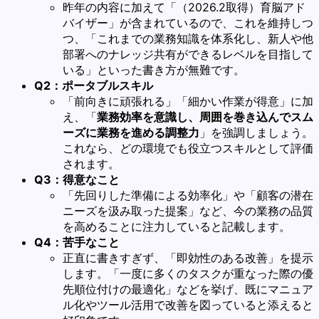
昨年の内容に加えて「（2026.2取得）育脳アド
バイザー」が含まれているので、これを維持しつ
つ、「これまでの業務知識を体系化し、新人や他
部署へのナレッジ共有ができるレベルを目指して
いる」といった書き方が無難です。
Q2：ポータブルスキル
「前向きに頑張れる」「細かい作業が得意」に加
え、「
業務効率を意識し、周囲を巻き込んでスム
ーズに業務を進める調整力
」を強調しましょう。
これなら、どの環境でも役立つスキルとして評価
されます。
Q3：得意なこと
「先回りした準備による効率化」や「顧客の潜在
ニーズを汲み取った提案」など、今の業務の品質
を高めることに注力していると記載します。
Q4：苦手なこと
正直に書きすぎず、「即効性のある改善」を提示
します。「一度に多くのタスクが重なった際の優
先順位付けの最適化」などを挙げ、既にマニュア
ル化やツール活用で改善を図っていると添えると