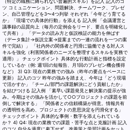
（特定の職務に縛られない普遍的スキル）を記入 記入のコ
ツ コミュニケーション、問題解決、チームワーク、プレゼ
ン、自己管理などを3〜4つ列挙 それぞれ「今年どう育てる
か」「現場での具体的行動」を添える 記入例 「会議運営と
議事録の品質向上（毎月の定例会をリード、要点を明確化し
て共有）」 「データの読み方と仮説検証の能力を伸ばす
（データ集計→仮説立案→提案までの一連の流れを一つの案
件で完結）」 「社内外の関係者と円滑に協働できる対人ス
キルを強化（利害関係者のニーズを整理するスキルを実務で
適用）」 チェックポイント 具体的な行動計画と指標を設定
しているか（例: 週1回の短報告、月1回のプレゼン機会獲得
など） 3) Q3: 現在の業務での強み（昨年の要点をベースに
更新） 記入のコツ 昨年の強みを踏まえ、今年は「どう現場
で活かすか」「チーム/部門の課題解決にどう貢献したか」
を結びつける 記入例 「素早い課題発見と解決案の提示が強
み。今期はその強みを活かして○○プロジェクトの課題を前
倒しで解決する」 「関係者との信頼構築が得意。情報共有
の透明性を高め、プロジェクトの意思決定を円滑化する」
チェックポイント 具体的な事例・数字を添えられている
か？ 4) Q4: 現在の業務での課題・苦手な点と克服計画 記入
のコツ 自分を過度に卑下せず、改善策と学習計画をセット