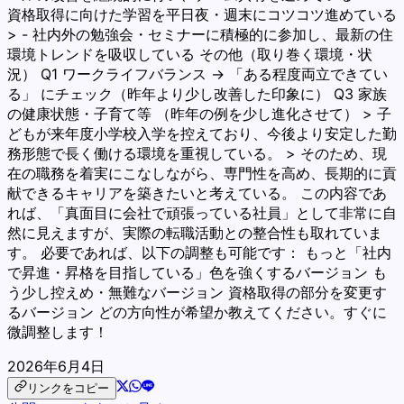
資格取得に向けた学習を平日夜・週末にコツコツ進めている
> - 社内外の勉強会・セミナーに積極的に参加し、最新の住
環境トレンドを吸収している その他（取り巻く環境・状
況） Q1 ワークライフバランス → 「ある程度両立できてい
る」 にチェック（昨年より少し改善した印象に） Q3 家族
の健康状態・子育て等 （昨年の例を少し進化させて） > 子
どもが来年度小学校入学を控えており、今後より安定した勤
務形態で長く働ける環境を重視している。 > そのため、現
在の職務を着実にこなしながら、専門性を高め、長期的に貢
献できるキャリアを築きたいと考えている。 この内容であ
れば、「真面目に会社で頑張っている社員」として非常に自
然に見えますが、実際の転職活動との整合性も取れていま
す。 必要であれば、以下の調整も可能です： もっと「社内
で昇進・昇格を目指している」色を強くするバージョン も
う少し控えめ・無難なバージョン 資格取得の部分を変更す
るバージョン どの方向性が希望か教えてください。すぐに
微調整します！
2026年6月4日
リンクをコピー