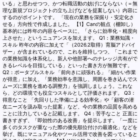
いる」と思わせつつ、かつ転職活動の妨げにならない（＝無
理な新規プロジェクトの立ち上げなどを提案しない）内容に
するのがポイントです。 「現在の業務を深掘り・安定化さ
せる」方向性で作成しました。 【1】Canの観点（棚卸し）
基本的には昨年の内容をベースに、「さらに効率化・精度向
上させた」というニュアンスを加えます。 Q1：業務知識・
スキル 昨年の内容に加えて「（2026.2取得）育脳アドバイ
ザー」が含まれているので、これを維持しつつ、「これまで
の業務知識を体系化し、新人や他部署へのナレッジ共有がで
きるレベルを目指している」といった書き方が無難です。
Q2：ポータブルスキル 「前向きに頑張れる」「細かい作業
が得意」に加え、「業務効率を意識し、周囲を巻き込んでス
ムーズに業務を進める調整力」を強調しましょう。これな
ら、どの環境でも役立つスキルとして評価されます。 Q3：
得意なこと 「先回りした準備による効率化」や「顧客の潜
在ニーズを汲み取った提案」など、今の業務の品質を高める
ことに注力していると記載します。 Q4：苦手なこと 正直に
書きすぎず、「即効性のある改善」を提示します。「一度に
多くのタスクが重なった際の優先順位付けの最適化」などを
挙げ、既にマニュアル化やツール活用で改善を図っていると