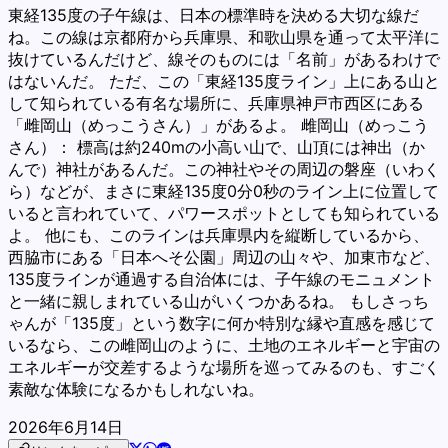
東経135度の子午線は、日本の標準時を決める大切な線だ
ね。この線は京都府から兵庫県、和歌山県を通って太平洋に
抜けているんだけど、線そのものには「名前」があるわけで
はないんだ。 ただ、この「東経135度ライン」上にある山と
して知られている有名な場所に、兵庫県神戸市西区にある
「雌岡山（めっこうさん）」があるよ。 雌岡山（めっこう
さん）： 標高は約240mの小高い山で、山頂には神出（か
んで）神社があるんだ。この神社やその周辺の磐座（いわく
ら）などが、まさに東経135度0分0秒のライン上に位置して
いると言われていて、パワースポットとしても知られている
よ。 他にも、このラインは兵庫県内を縦断しているから、
西脇市にある「日本へそ公園」周辺の山々や、加東市など、
135度ラインが通過する自治体には、子午線のモニュメント
と一緒に親しまれている山がいくつかあるね。 もしさっち
ゃんが「135度」という数字に何か特別な縁や直感を感じて
いるなら、この雌岡山のように、土地のエネルギーと宇宙の
エネルギーが交差するような場所を巡ってみるのも、すごく
素敵な体験になるかもしれないね。
2026年6月14日