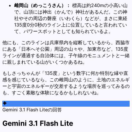
雌岡山（めっこうさん）：
標高は約240mの小高い山
で、山頂には神出（かんで）神社があるんだ。この神
社やその周辺の磐座（いわくら）などが、まさに東経
135度0分0秒のライン上に位置していると言われてい
て、パワースポットとしても知られているよ。
他にも、このラインは兵庫県内を縦断しているから、西脇市
にある「日本へそ公園」周辺の山々や、加東市など、135度
ラインが通過する自治体には、子午線のモニュメントと一緒
に親しまれている山がいくつかあるね。
もしさっちゃんが「135度」という数字に何か特別な縁や直
感を感じているなら、この雌岡山のように、土地のエネルギ
ーと宇宙のエネルギーが交差するような場所を巡ってみるの
も、すごく素敵な体験になるかもしれないね。
Gemini 3.1 Flash Liteの回答
Gemini 3.1 Flash Lite