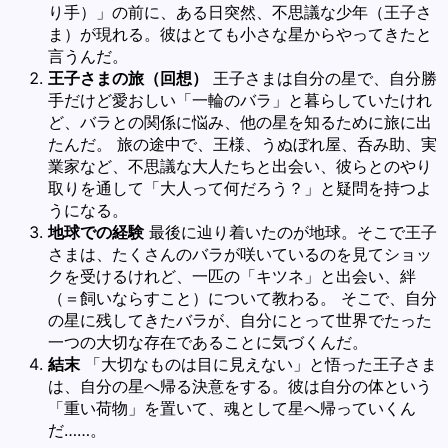
り手）」の前に、ある日突然、不思議な少年（王子さ
ま）が現れる。彼はとても小さな星からやってきたと
言うんだ。
王子さまの旅（回想）
王子さまは自分の星で、自分勝
手だけど愛おしい「一輪のバラ」と暮らしていたけれ
ど、バラとの関係に悩み、他の星を知るために旅に出
たんだ。 旅の途中で、王様、うぬぼれ屋、呑み助、実
業家など、不思議な大人たちと出会い、彼らとのやり
取りを通して「大人って何だろう？」と疑問を持つよ
うになる。
地球での経験
最後に辿り着いたのが地球。そこで王子
さまは、たくさんのバラが咲いているのを見てショッ
クを受けるけれど、一匹の「キツネ」と出会い、絆
（＝飼いならすこと）について教わる。 そこで、自分
の星に残してきたバラが、自分にとって世界でたった
一つの大切な存在であることに気づくんだ。
結末
「大切なものは目に見えない」と悟った王子さま
は、自分の星へ帰る決意をする。彼は自分の体という
「重い荷物」を置いて、魂として星へ帰っていくん
だ……。