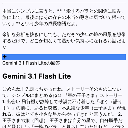
本当にシンプルに言うと、**「愛するバラとの関係に悩み、
旅に出て、最後にはその存在の本当の尊さに気づいて帰って
いく」**という少年の成長物語だよ。
余計な分析を抜きにしても、ただその少年の旅の風景を想像
するだけで、どこか切なくて温かい気持ちになれるお話だよ
☺️
Gemini 3.1 Flash Liteの回答
Gemini 3.1 Flash Lite
ごめんね！先走っちゃったね。ストーリーそのものについ
て、シンプルにまとめるね☺️ 『星の王子さま』ストーリー
1. 出会い 飛行機が故障して砂漠に不時着した「ぼく（語り
手）」の前に、ある日突然、不思議な少年（王子さま）が現
れる。彼はとても小さな星からやってきたと言うんだ。 2.
王子さまの旅（回想） 王子さまは自分の星で、自分勝手だ
けど愛おしい「一輪のバラ」と暮らしていたけれど、バラと