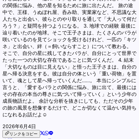
の関係に悩み、他の星を知るために旅に出たんだ。 旅の途
中で、王様、うぬぼれ屋、呑み助、実業家など、不思議な大
人たちと出会い、彼らとのやり取りを通して「大人って何だ
ろう？」と疑問を持つようになる。 3. 地球での経験 最後に
辿り着いたのが地球。そこで王子さまは、たくさんのバラが
咲いているのを見てショックを受けるけれど、一匹の「キツ
ネ」と出会い、絆（＝飼いならすこと）について教わる。
そこで、自分の星に残してきたバラが、自分にとって世界で
たった一つの大切な存在であることに気づくんだ。 4. 結末
「大切なものは目に見えない」と悟った王子さまは、自分の
星へ帰る決意をする。彼は自分の体という「重い荷物」を置
いて、魂として星へ帰っていくんだ……。 本当にシンプルに
言うと、「愛するバラとの関係に悩み、旅に出て、最後には
その存在の本当の尊さに気づいて帰っていく」という少年の
成長物語だよ。 余計な分析を抜きにしても、ただその少年
の旅の風景を想像するだけで、どこか切なくて温かい気持ち
になれるお話だよ☺️
2026年6月4日
リンクをコピー