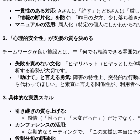
一貫性のある対応:
Aさんは「許す」けどBさんは「厳
「情報の断片化」を防ぐ:
「昨日の夕方、少し落ち着き
マニュアルの活用:
属人化（特定の個人にしかわからな
2. 「心理的安全性」が支援の質を決める
チームワークが良い施設とは、**「何でも相談できる雰囲気
失敗を責めない文化:
「ヒヤリハット（ヒヤッとした体
析する姿勢が大切です。
「助けて」と言える勇気:
障害の特性上、突発的な行動
ら代わってほしい」と素直に言える関係性が、利用者へ
3. 具体的な実践スキル
引き継ぎの質を上げる:
感情（「困った」「大変だった」）だけでなく、*
カンファレンスの活用:
定期的なミーティングで、「この支援は本当にそ
役割分担の明確化: