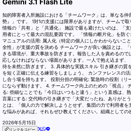
Gemini 3.1 Flash Lite
知的障害者入所施設における「チームワーク」は、単なる仲
勢』」です。 1対1の支援には限界がありますが、チームで取
情報の「共有」と「共通化」 施設で最も避けたいのは、「支
用者にとって最大の混乱要因です。 「情報の断片化」を防ぐ
マニュアルの活用: 属人化（特定の個人にしかわからないこ
全性」が支援の質を決める チームワークが良い施設とは、「
きる環境が、重大事故を防ぎます。報告した人を責めるのでは
応しなければならない場面があります。一人で抱え込まず、
待を未然に防ぎます。 3. 具体的な実践スキル 引き継ぎの
を短く正確に伝える練習をしましょう。 カンファレンスの活
し合う場を持ちます。 役割分担の明確化: 緊急時の役割（
にならず動けます。 4. チームワーク向上のための「視点
る: 些細なことでも「今日はいつもと違う」という直感は、
言葉にする: 交代時の引き継ぎで「大変だったね、ありがと
とは、「個人の力で解決しようとせず、集団の力で利用者を
な悩みがあれば、それもぜひ教えてください。組織としての
2026年5月15日
リンクをコピー