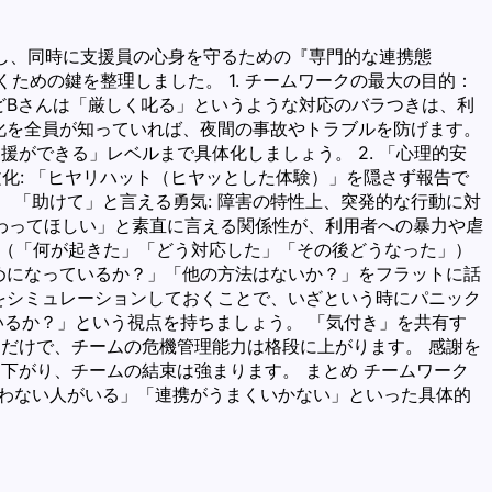
し、同時に支援員の心身を守るための『専門的な連携態
ための鍵を整理しました。 1. チームワークの最大の目的：
けどBさんは「厳しく叱る」というような対応のバラつきは、利
変化を全員が知っていれば、夜間の事故やトラブルを防げます。
ができる」レベルまで具体化しましょう。 2. 「心理的安
化: 「ヒヤリハット（ヒヤッとした体験）」を隠さず報告で
 「助けて」と言える勇気: 障害の特性上、突発的な行動に対
わってほしい」と素直に言える関係性が、利用者への暴力や虐
事実（「何が起きた」「どう対応した」「その後どうなった」）
ためになっているか？」「他の方法はないか？」をフラットに話
）をシミュレーションしておくことで、いざという時にパニック
いるか？」という視点を持ちましょう。 「気付き」を共有す
るだけで、チームの危機管理能力は格段に上がります。 感謝を
下がり、チームの結束は強まります。 まとめ チームワーク
合わない人がいる」「連携がうまくいかない」といった具体的