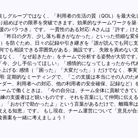
良しグループではなく、「利用者の生活の質（QOL）を最大化
り組めばその限界を突破できます。効果的なチームワークを築く
援のバラつき」です。 一貫性のある対応: Aさんは「許す」
: 「昨日の夕方、少し落ち着きがなかった」といった些細な
と）を防ぐため、日々の記録や引き継ぎを「誰が読んでも同じ支援
何でも相談できる雰囲気がある」施設です。 失敗を責めない文
なく、「なぜ起きたか」をチームで分析する姿勢が大切です。
「今、少し手伝ってほしい」「感情的になってしまったから代
質を上げる: 感情（「困った」「大変だった」）だけでなく、
用: 定期的なミーティングで、「この支援は本当にその人の
リーダー、利用者への対応、他の利用者の安全確保、記録など
」 チームで働くときは、「今の自分は、チーム全体に貢献できて
熟練の支援者ほど鋭いものです。それを言葉にして仲間に伝え
う」「おかげで助かったよ」という言葉があるだけで、離職率は
支える知恵」です。 もし現在、チーム運営について「意見が
改善案を一緒に考えましょう！