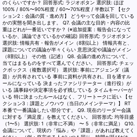
のくらいですか？ 回答形式: ラジオボタン 選択肢: ほぼ
100% / 80%〜90%程度 / 60〜70%程度 / 半数以下 【セク
ション2：会議の質・進め方】 どうやって会議を回している
かの実態を聞き出します。 Q7. 会議の主な目的・内容の比
重はどれが一番近いですか？ (※追加提案：報告会になって
いるか、議論できているかの確認) 回答形式: ラジオボタン
選択肢: 情報共有・報告がメイン（8割以上） 情報共有と、
課題についての議論が半々くらい 意思決定や議論がメイン
（8割以上） その他（記述） Q8. 会議の進め方について、
当てはまるものをすべて選んでください。 回答形式: チェッ
クボックス（複数選択可） 選択肢: 事前にアジェンダ（議
題）が共有されている 事前に資料が共有され、目を通すル
ールになっている 決まったファシリテーター（進行役）が
いる 議事録や決定事項を必ず残している タイムキーパーが
いる 特に決まったルールはなく、フリートークに近い 【セ
クション3：課題とノウハウ（当日のメインテーマ）】 RT
本番で一番議論したい部分です。 Q9. 現在のリーダー会議
に対する「満足度」を教えてください。 回答形式: 均等目盛
（1〜5） 選択肢: 1（非常に不満） 〜 5（非常に満足） Q10.
会議について、現状の「悩み」や「課題」があれば教えてく