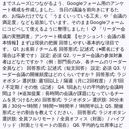
までスムーズにつながるよう、Googleフォーム用のアンケ
ート構成を作成しました。 当日の議論を前向きにするた
め、お悩みだけでなく「うまくいっている工夫」や「会議の
満足度」なども追加しています。そのままGoogleフォーム
にコピペして使えるように整理しました！ 📋 「リーダー会
議の実態調査」アンケート構成案 【セクション1：会議の基
本情報】まずは現状の把握 回答しやすい基本的な項目で
す。 Q1. お名前 / チーム名 回答形式: 記述式（※匿名にする
場合は不要です） 設定: 必須 Q2. リーダー会議の参加対象
者はどなたですか？（例：部門長のみ、各チームのリーダー
全員など） 回答形式: 記述式（短文回答） 設定: 必須 Q3. リ
ーダー会議の開催頻度はどのくらいですか？ 回答形式: ラジ
オボタン 選択肢: 週1回以上 / 隔週（月に2回程度） / 月1回
/ 不定期 / その他（記述） Q4. 1回あたりの平均的な会議時
間は？ (※追加提案：長時間の会議が課題になっているチー
ムを見つけるため) 回答形式: ラジオボタン 選択肢: 30分未
満 / 30分〜1時間 / 1時間〜1時間半 / 1時間半以上 Q5. 開催
形式とその割合を教えてください。 回答形式: ラジオボタン
選択肢: 全員フルリモート / 全員オフィス（対面） / ハイブ
リッド（対面とリモートの混在） Q6. 平均的な出席率はど