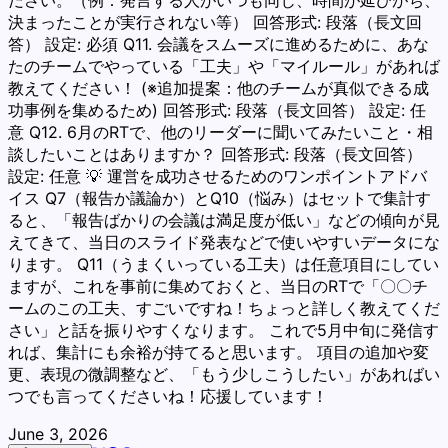
ださい。（例：発言する人がいつも同じ、時間が延びがち、
決まったことが実行されない等） 回答形式: 段落（長文回
答） 設定: 必須 Q11. 会議をスムーズに進めるために、あな
たのチームでやっている「工夫」や「マイルール」があれば
教えてください！ (※追加提案：他のチームが真似できる成
功事例を集めるため) 回答形式: 段落（長文回答） 設定: 任
意 Q12. 6月のRTで、他のリーダーに聞いてみたいこと・相
談したいことはありますか？ 回答形式: 段落（長文回答）
設定: 任意 💡 運営を成功させるためのワンポイントアドバ
イス Q7（報告か議論か）とQ10（悩み）はセットで集計す
ると、「報告ばかりの会議は満足度が低い」などの傾向が見
えてきて、当日のスライド発表などで使いやすいデータにな
ります。 Q11（うまくいっている工夫）は任意項目にしてい
ますが、これを事前に集めておくと、当日のRTで「〇〇チ
ームのこの工夫、すごいですね！ちょっと詳しく教えてくだ
さい」と話を振りやすくなります。 これで5月中旬に発信す
れば、集計にも余裕が持てると思います。 項目の追加や変
更、表現の微調整など、「もう少しこうしたい」があればい
つでも言ってくださいね！応援しています！
June 3, 2026