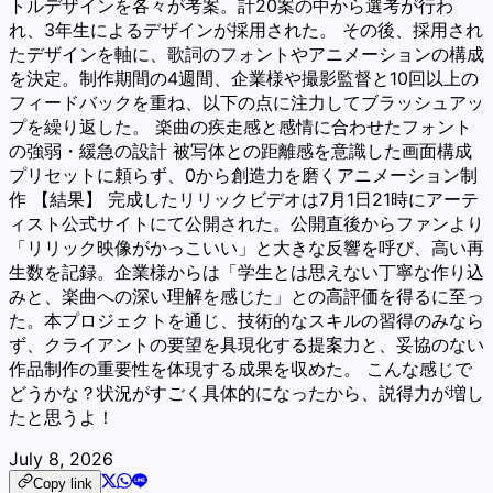
トルデザインを各々が考案。計20案の中から選考が行わ
れ、3年生によるデザインが採用された。 その後、採用され
たデザインを軸に、歌詞のフォントやアニメーションの構成
を決定。制作期間の4週間、企業様や撮影監督と10回以上の
フィードバックを重ね、以下の点に注力してブラッシュアッ
プを繰り返した。 楽曲の疾走感と感情に合わせたフォント
の強弱・緩急の設計 被写体との距離感を意識した画面構成
プリセットに頼らず、0から創造力を磨くアニメーション制
作 【結果】 完成したリリックビデオは7月1日21時にアーテ
ィスト公式サイトにて公開された。公開直後からファンより
「リリック映像がかっこいい」と大きな反響を呼び、高い再
生数を記録。企業様からは「学生とは思えない丁寧な作り込
みと、楽曲への深い理解を感じた」との高評価を得るに至っ
た。本プロジェクトを通じ、技術的なスキルの習得のみなら
ず、クライアントの要望を具現化する提案力と、妥協のない
作品制作の重要性を体現する成果を収めた。 こんな感じで
どうかな？状況がすごく具体的になったから、説得力が増し
たと思うよ！
July 8, 2026
Copy link