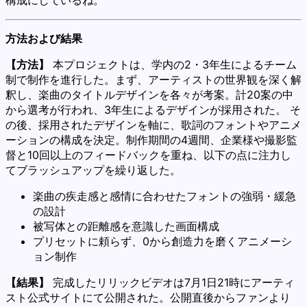
方法および結果
【方法】
本プロジェクトは、学内の2・3年生によるチーム
制で制作を進行した。まず、アーティストの世界観を深く解
釈し、楽曲のタイトルデザインを各々が考案。計20案の中
から選考が行われ、3年生によるデザインが採用された。 そ
の後、採用されたデザインを軸に、歌詞のフォントやアニメ
ーションの構成を決定。制作期間の4週間、企業様や撮影監
督と10回以上のフィードバックを重ね、以下の点に注力し
てブラッシュアップを繰り返した。
楽曲の疾走感と感情に合わせたフォントの強弱・緩急
の設計
被写体との距離感を意識した画面構成
プリセットに頼らず、0から創造力を磨くアニメーシ
ョン制作
【結果】
完成したリリックビデオは7月1日21時にアーティ
スト公式サイトにて公開された。公開直後からファンより