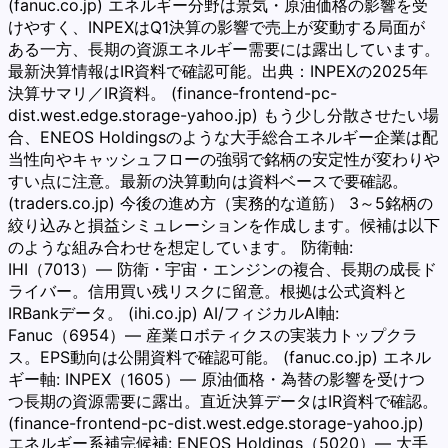
(fanuc.co.jp) エネルギー分野は景気・原油価格の影響を受
けやすく、INPEXはQ1決算の影響で売上が変動する局面が
ある一方、長期の資源エネルギー需要には露出しています。
最新決算情報はIR資料で確認可能。出典：INPEXの2025年
決算サマリ／IR資料。 (finance-frontend-pc-
dist.west.edge.storage-yahoo.jp) もう少し分散させたい場
合、ENEOS Holdingsのような大手総合エネルギー企業は配
当性向やキャッシュフローの強弱で銘柄の安定性が変わりや
すい点に注意。最新の決算動向は資料ベースで要確認。
(traders.co.jp) 今後の進め方（実務的な道筋） 3～5銘柄の
絞り込みと損益シミュレーションを作成します。候補は以下
のような組み合わせを想定しています。 防衛軸:
IHI（7013）— 防衛・宇宙・エンジンの複合、長期の成長ド
ライバー。信用買い残リスクに留意。根拠は公式資料と
IRBankデータ。 (ihi.co.jp) AI/フィジカルAI軸:
Fanuc（6954）— 産業ロボティクスの実装力トップクラ
ス。EPS動向は公開資料で確認可能。 (fanuc.co.jp) エネル
ギー軸: INPEX（1605）— 原油価格・為替の影響を受けつ
つ長期の資源需要に露出。直近決算データはIR資料で確認。
(finance-frontend-pc-dist.west.edge.storage-yahoo.jp)
エネルギー系補完候補: ENEOS Holdings（5020）— 大手