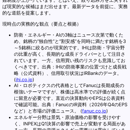
ば現実的な候補はまだ出せます。最新データを前提に、実務
的な道筋を提案します。
現時点の実務的な観点（要点と根拠）
防衛・エネルギー・AIの3軸はニュース次第で動くた
め、銘柄の“独自性”と“割安感”を同時に満たす銘柄を3
～5銘柄に絞るのが現実的です。IHIは防衛・宇宙分野
の比重が高く、長期的な成長ドライバーとして注目さ
れています。一方、信用買い残のリスクも意識してお
くべきです。出典：IHIの防衛事業の位置づけと成長戦
略（公式資料）、信用取引状況はIRBankのデータ。
(
ihi.co.jp
)
AI・ロボティクスの代表格としてFanucは長期成長の
根強いテーマですが、株価は高水準での評価が続く点
に留意が必要です。直近の決算動向やEPSは公表資料
で確認可能。出典：FanucのIR資料（2026年Q4のEPS
など）と市場の評価ニュース。 (
fanuc.co.jp
)
エネルギー分野は景気・原油価格の影響を受けやす
く、INPEXはQ1決算の影響で売上が変動する局面があ
る一方、長期の資源エネルギー需要には露出していま