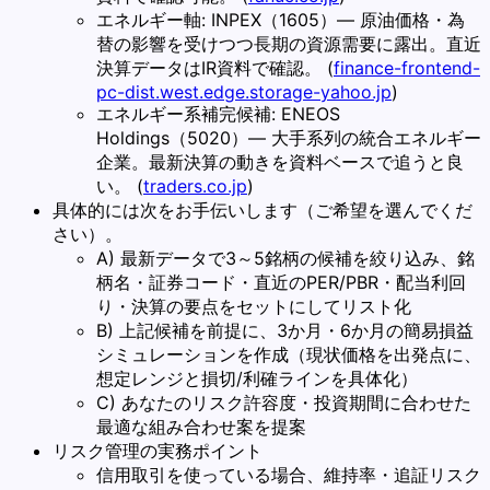
エネルギー軸: INPEX（1605）— 原油価格・為
替の影響を受けつつ長期の資源需要に露出。直近
決算データはIR資料で確認。 (
finance-frontend-
pc-dist.west.edge.storage-yahoo.jp
)
エネルギー系補完候補: ENEOS
Holdings（5020）— 大手系列の統合エネルギー
企業。最新決算の動きを資料ベースで追うと良
い。 (
traders.co.jp
)
具体的には次をお手伝いします（ご希望を選んでくだ
さい）。
A) 最新データで3～5銘柄の候補を絞り込み、銘
柄名・証券コード・直近のPER/PBR・配当利回
り・決算の要点をセットにしてリスト化
B) 上記候補を前提に、3か月・6か月の簡易損益
シミュレーションを作成（現状価格を出発点に、
想定レンジと損切/利確ラインを具体化）
C) あなたのリスク許容度・投資期間に合わせた
最適な組み合わせ案を提案
リスク管理の実務ポイント
信用取引を使っている場合、維持率・追証リスク