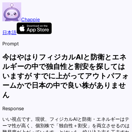
Chappie
日本語
Prompt
今はやはりフィジカルAIと防衛とエネ
ルギーの中で独自性と割安を探しては
いますが すでに上がってアウトパフォ
ームかで日本の中で良い株がありませ
ん
Response
いい視点です。現状、フィジカルAIと防衛・エネルギーはテ
ーマ性が高く、個別株で「独自性＋割安」を両立させるのは
難易度が上がっています。とはいえ、絞り込み方を工夫すれ