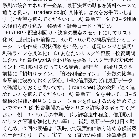
系列の統合エネルギー企業。最新決算の動きを資料ベースで
追うと良い。 (traders.co.jp) 具体的には次をお手伝いしま
す（ご希望を選んでください）。 A) 最新データで3～5銘柄
の候補を絞り込み、銘柄名・証券コード・直近の
PER/PBR・配当利回り・決算の要点をセットにしてリスト
化 B) 上記候補を前提に、3か月・6か月の簡易損益シミュレ
ーションを作成（現状価格を出発点に、想定レンジと損切/
利確ラインを具体化） C) あなたのリスク許容度・投資期間
に合わせた最適な組み合わせ案を提案 リスク管理の実務ポ
イント 信用取引を使っている場合、維持率・追証リスクを
前提に「損切りライン」「部分利確ライン」「分散の比率」
を事前に決めておくと安心。IHIの信用残などは最新データ
で確認しておくと良いです。 (irbank.net) 次の2択（速く進
めたい方を選んでください） A) 最新データを用いて、3～5
銘柄の候補と損益シミュレーションを作成するのを進めてよ
いですか？ B) 投資期間の目安とリスク許容度を教えてくだ
さい（例：3～6か月の中期、ボラ許容度中程度、信用取引
のリスク管理を強化したい等）。 補足 最新データは日々動
くため、今回の候補は「現時点で現実的に絞り込める候補案
の土台づくり」です。実データ（直近の株価、決算要点、信