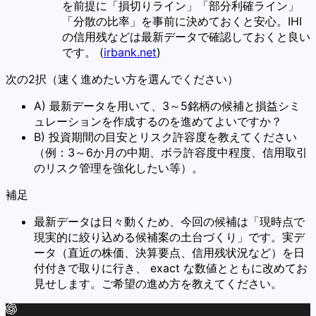
を前提に「損切りライン」「部分利確ライン」
「分散の比率」を事前に決めておくと安心。IHI
の信用残などは最新データで確認しておくと良い
です。 (
irbank.net
)
次の2択（速く進めたい方を選んでください）
A) 最新データを用いて、3～5銘柄の候補と損益シミ
ュレーションを作成するのを進めてよいですか？
B) 投資期間の目安とリスク許容度を教えてください
（例：3～6か月の中期、ボラ許容度中程度、信用取引
のリスク管理を強化したい等）。
補足
最新データは日々動くため、今回の候補は「現時点で
現実的に絞り込める候補案の土台づくり」です。実デ
ータ（直近の株価、決算要点、信用残状況など）を日
付付きで取りに行き、 exact な数値とともに改めてお
見せします。ご希望の進め方を教えてください。