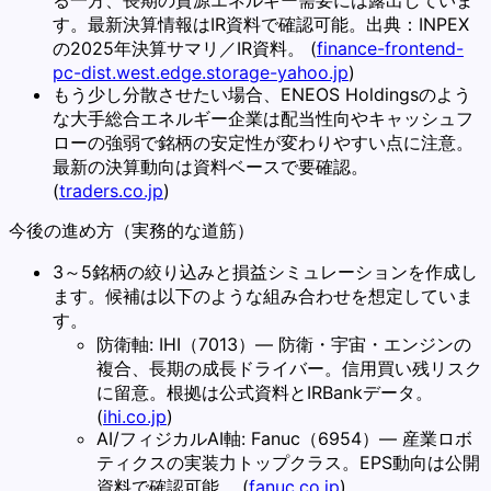
す。最新決算情報はIR資料で確認可能。出典：INPEX
の2025年決算サマリ／IR資料。 (
finance-frontend-
pc-dist.west.edge.storage-yahoo.jp
)
もう少し分散させたい場合、ENEOS Holdingsのよう
な大手総合エネルギー企業は配当性向やキャッシュフ
ローの強弱で銘柄の安定性が変わりやすい点に注意。
最新の決算動向は資料ベースで要確認。
(
traders.co.jp
)
今後の進め方（実務的な道筋）
3～5銘柄の絞り込みと損益シミュレーションを作成し
ます。候補は以下のような組み合わせを想定していま
す。
防衛軸: IHI（7013）— 防衛・宇宙・エンジンの
複合、長期の成長ドライバー。信用買い残リスク
に留意。根拠は公式資料とIRBankデータ。
(
ihi.co.jp
)
AI/フィジカルAI軸: Fanuc（6954）— 産業ロボ
ティクスの実装力トップクラス。EPS動向は公開
資料で確認可能。 (
fanuc.co.jp
)