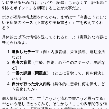
ンに乗せるためには、ただの「記録」じゃなくて「評価者に
刺さるポイント」を網羅することが大事だよ。
ボクが添削や構成案を作るから、まずは**「今書こうとして
いる症例のベース（下書きや箇条書き）」**を教えてくれ
る？
具体的に以下の情報を送ってくれると、より実戦的な内容に
整えられるよ。
選択したテーマ
（例：内服管理、栄養指導、運動療法
など）
患者の背景
（年齢、性別、心不全のステージ、主訴な
ど）
一番の課題（問題点）
（どこに苦労して、何を解決し
たか）
自分が行った介入内容
（具体的に患者に何を伝え、ど
う変化したか）
個人情報は伏せて、**「こういう流れで書こうと思ってる」
**という感じで送ってみて。そこから「ここの因果関係を強
めた方がいい」「審査基準のここを意識すべき」っていうア