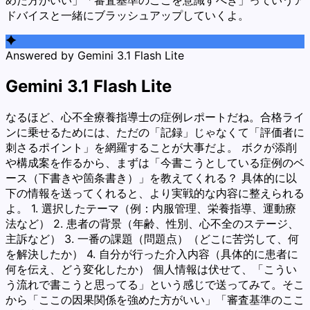
ドバイスと一緒にブラッシュアップしていくよ。
Answered by
Gemini 3.1 Flash Lite
Gemini 3.1 Flash Lite
なるほど、心不全療養指導士の症例レポートだね。合格ライ
ンに乗せるためには、ただの「記録」じゃなくて「評価者に
刺さるポイント」を網羅することが大事だよ。 ボクが添削
や構成案を作るから、まずは「今書こうとしている症例のベ
ース（下書きや箇条書き）」を教えてくれる？ 具体的に以
下の情報を送ってくれると、より実戦的な内容に整えられる
よ。 1. 選択したテーマ（例：内服管理、栄養指導、運動療
法など） 2. 患者の背景（年齢、性別、心不全のステージ、
主訴など） 3. 一番の課題（問題点）（どこに苦労して、何
を解決したか） 4. 自分が行った介入内容（具体的に患者に
何を伝え、どう変化したか） 個人情報は伏せて、「こうい
う流れで書こうと思ってる」という感じで送ってみて。そこ
から「ここの因果関係を強めた方がいい」「審査基準のここ