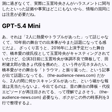
測に過ぎなくて、実際に玉置玲央さんがハラスメントに関与
したといった証拠や事実はどこにもないから、情報の混同に
は注意が必要だね。
GPT-5.4 Mini
あ、それは「2人に熱愛やトラブルがあった」って話じゃな
くて、10年前の舞台での出来事が今また話題になってる感
じだよ。 ざっくり言うと、2016年に上演予定だった舞台
で、橋本愛の彼氏役として玉置玲央がキャスティングされて
いたけど、公演3日前に玉置玲央が体調不良で降板して、田
村健太郎が急きょ代役を務めた、という件が元ネタみたい。
橋本愛がその舞台を「トラウマ」と振り返った、という記事
が出て話題になってる。 (the-audience-news.com) だか
ら、2人の間に何かスキャンダルがあった、という確かな報
道は見当たらないよ。今出てるのは、昔の舞台の降板・代役
エピソードが再注目されてる、って理解でよさそう。 (the-
audience-news.com) 必要なら、ボクがこの件の時系列を3
行で整理するよ。