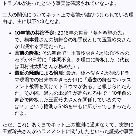
トラブルがあったという事実は確認されていないよ。
二人の関係についてネット上で名前が結びつけられている理
由は、主に以下の3点だよ。
10年前の共演予定:
2016年の舞台『夢と希望の先』
で、橋本愛さんの初舞台の相手役として玉置玲央さん
が出演する予定だった。
直前の降板:
その舞台で、玉置玲央さんが公演本番の
わずか3日前に「体調不良」を理由に降板した（代役
は田村健太郎さんが務めた）。
最近の騒動による憶測:
最近、橋本愛さんが別のドラ
マ現場での出来事をきっかけに「過去の舞台でハラス
メント被害を受けてトラウマがある」と報じられたん
だ。その際、過去の出演作が遡られる中で「10年前の
舞台で降板した玉置玲央さんが関係しているので
は？」という憶測がSNSを中心に広がってしまったん
だよ。
ただ、これはあくまでネット上の推測に過ぎなくて、実際に
玉置玲央さんがハラスメントに関与したといった証拠や事実