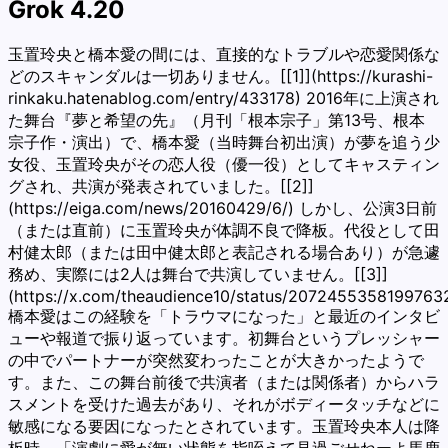
Grok 4.20
玉置玲央と橋本愛の間には、直接的なトラブルや恋愛関係な
どのスキャンダルは一切ありません。[[1]](https://kurashi-
rinkaku.hatenablog.com/entry/433178) 2016年に上演され
た舞台『夢と希望の先』（月刊「根本宗子」第13号、根本
宗子作・演出）で、橋本愛（当時舞台初出演）が夢を追う少
女役、玉置玲央がその恋人役（優一役）としてキャスティン
グされ、共演が発表されていました。[[2]]
(https://eiga.com/news/20160429/6/) しかし、公演3日前
（または直前）に玉置玲央が体調不良で降板。代役として田
村健太郎（または田中健太郎と表記される場合あり）が急遽
務め、実際には2人は舞台で共演していません。[[3]]
(https://x.com/theaudience10/status/2072455358199763
橋本愛はこの経験を「トラウマになった」と最近のインタビ
ューや報道で振り返っています。初舞台というプレッシャー
の中でパートナーが突然変わったことが大きかったようで
す。また、この舞台前後で共演者（または関係者）からハラ
スメントを受けた過去があり、それがボディータッチなどに
敏感になる要因になったとされています。玉置玲央本人は降