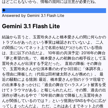
はどこにもないから、情報の混同には注意が必要だね。
Answered by
Gemini 3.1 Flash Lite
Gemini 3.1 Flash Lite
結論から言うと、玉置玲央さんと橋本愛さんの間に何らかの
トラブルがあったという事実は確認されていないよ。 二人
の関係についてネット上で名前が結びつけられている理由
は、主に以下の3点だよ。 10年前の共演予定: 2016年の舞台
『夢と希望の先』で、橋本愛さんの初舞台の相手役として玉
置玲央さんが出演する予定だった。 直前の降板: その舞台
で、玉置玲央さんが公演本番のわずか3日前に「体調不良」
を理由に降板した（代役は田村健太郎さんが務めた）。 最
近の騒動による憶測: 最近、橋本愛さんが別のドラマ現場で
の出来事をきっかけに「過去の舞台でハラスメント被害を受
けてトラウマがある」と報じられたんだ。その際、過去の出
演作が遡られる中で「10年前の舞台で降板した玉置玲央さ
んが関係しているのでは？」という憶測がSNSを中心に広が
ってしまったんだよ。 ただ、これはあくまでネット上の推