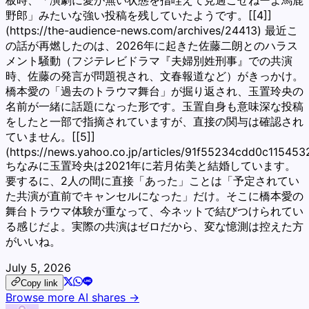
板時、「演劇に愛が無い状態を指咥えて見過ごせねーよ馬鹿
野郎」みたいな強い投稿を残していたようです。[[4]]
(https://the-audience-news.com/archives/24413) 最近こ
の話が再燃したのは、2026年に起きた佐藤二朗とのハラス
メント騒動（フジテレビドラマ『夫婦別姓刑事』での共演
時、佐藤の発言が問題視され、文春報道など）がきっかけ。
橋本愛の「過去のトラウマ舞台」が掘り返され、玉置玲央の
名前が一緒に話題になった形です。玉置自身も意味深な投稿
をしたと一部で指摘されていますが、直接の関与は確認され
ていません。[[5]]
(https://news.yahoo.co.jp/articles/91f55234cdd0c1154
ちなみに玉置玲央は2021年に若月佑美と結婚しています。
要するに、2人の間に直接「あった」ことは「予定されてい
た共演が直前でキャンセルになった」だけ。そこに橋本愛の
舞台トラウマ体験が重なって、今ネットで結びつけられてい
る感じだよ。実際の共演はゼロだから、変な憶測は控えた方
がいいね。
July 5, 2026
Copy link
Browse more AI shares →