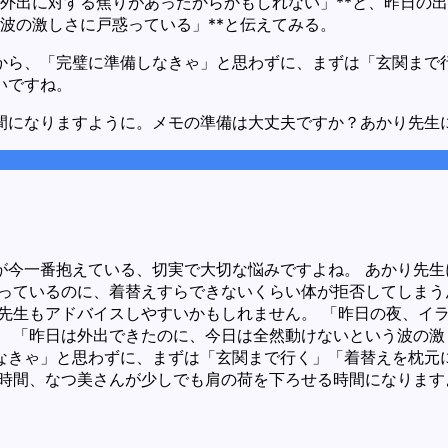
で外出に対する焦りがあったからかもしれない」**と、昨日の
波の激しさに戸惑っている」**と伝えてみる。
から、「完璧に準備しなきゃ」と思わずに、まずは「玄関まで
いですね。
間になりますように。メモの準備は大丈夫ですか？あかり先生
が今一番抱えている、切実で大切な悩みですよね。 あかり先
思っているのに、着替えすらできないくらい体が拒否してしま
、先生もアドバイスしやすいかもしれません。 「昨日の夜、イ
。 「昨日は外出できたのに、今日は全然動けないという波の激
なきゃ」と思わずに、まずは「玄関まで行く」「着替えを枕元
の時間、なつ美さんが少しでも肩の荷を下ろせる時間になりま