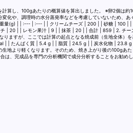
算し、100gあたりの概算値を算出しました。 ※卵2個は約1
変化や、調理時の水分蒸発率などを考慮していないため、あくま
:--- | :--- | | クリームチーズ | 200 | | 砂糖 | 100 |
ーンスターチ | 20 | | レモン果汁 | 9 | | 抹茶 | 20 | | 合計 
りますが、ここでは計算の起点となる焼成前（生地全体）を基準とし
al | | たんぱく質 | 5.4 g | | 脂質 | 24.5 g | | 炭水化物 |
生地より軽くなります。そのため、焼き上がり後の100gあ
場合は、完成品を専門の分析機関で成分分析することをお勧め