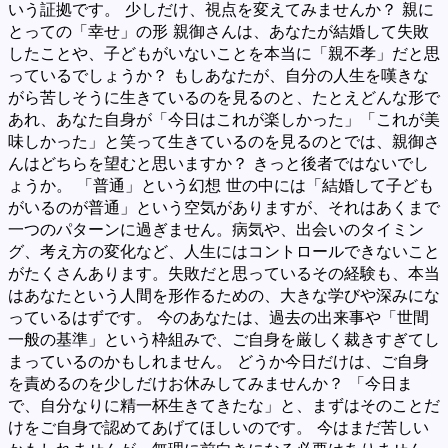
いう証拠です。 少しだけ、視点を変えてみませんか？ 親に
とっての「幸せ」の形 親御さんは、あなたが結婚して失敗
したことや、子どもがいないことを本当に「親不孝」だと思
っているでしょうか？ もしあなたが、自分の人生を嘆きな
がら苦しそうに生きているのを見るのと、たとえどんな形で
あれ、あなた自身が「今日はこれが楽しかった」「これが美
味しかった」と笑って生きているのを見るのとでは、親御さ
んはどちらを望むと思いますか？ きっと後者ではないでし
ょうか。 「普通」という幻想 世の中には「結婚して子ども
がいるのが普通」という空気がありますが、それはあくまで
一つのパターンに過ぎません。病気や、出会いのタイミン
グ、考え方の変化など、人生にはコントロールできないこと
がたくさんあります。失敗だと思っているその経験も、本当
はあなたという人間を形作るための、大きな学びや深みにな
っているはずです。 今のあなたは、過去の出来事や「世間
一般の基準」という枠組みで、ご自身を厳しく裁きすぎてし
まっているのかもしれません。 どうか今日だけは、ご自身
を責めるのを少しだけお休みしてみませんか？ 「今日ま
で、自分なりに精一杯生きてきたな」と、まずはそのことだ
けをご自身で認めてあげてほしいのです。 今はまだ苦しい