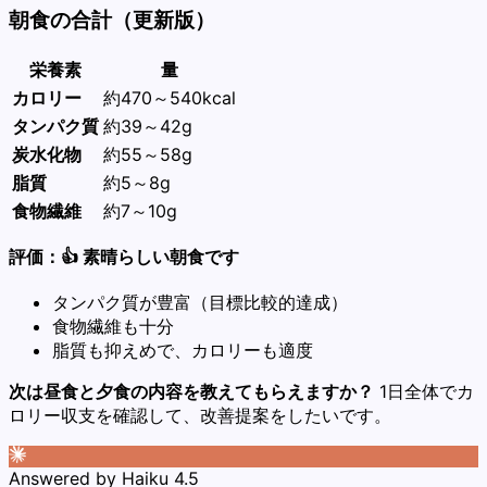
朝食の合計（更新版）
栄養素
量
カロリー
約470～540kcal
タンパク質
約39～42g
炭水化物
約55～58g
脂質
約5～8g
食物繊維
約7～10g
評価：👍 素晴らしい朝食です
タンパク質が豊富（目標比較的達成）
食物繊維も十分
脂質も抑えめで、カロリーも適度
次は昼食と夕食の内容を教えてもらえますか？
1日全体でカ
ロリー収支を確認して、改善提案をしたいです。
Answered by Haiku 4.5