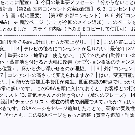
をここに配置） 3. 今日の最重要メッセージ 「分からないこ
の位置計画 【第2章 室内コンセントの実践配置】 6. 3. コンセ
ト計画（特に重要） 【第3章 外部コンセント】 9. 6. 外部コ
（Q&A） ← 新設ページ（ここが今回のメイン追加） このペ
めました。 スライド内容（そのままコピーして使用可） お客様
----------------------------|-----------------
面段階で多めに計画した方が安上がり。 | | 2 | この位置に
 | | 3 | テレビの後ろにコンセントが足りない | 最低2
よね？ | 重要<br>・通常は「使えない」（安全のため自動停
br>・蓄電池を付けると大幅に改善（オプション提案のチャンス） 
置）。床から少し浮かせるのが理想。 | | 6 | 外部コンセン
 7 | コンセントの高さって変えられますか？ | はい、変
んですが… | 可能だが追加工事費用が発生。図面確認の時点でしっ
常に多いです。 このQ&Aを頭に入れておくと、お客様との打合
スト 13. 電気屋さんとの付き合い方（魔法のフレーズ） 14. 
 設計時チェックリスト 現在の構成で網羅できているか？ は
きです。Q&Aページを1ページ追加したことで、研修の実践
 それとも、このQ&Aページをもっと調整（質問を追加・削除