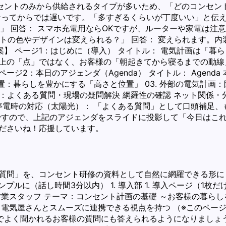
ントのみから供給されるタイプが多いため、「どのコンセント
くなってからでは遅いです。「多すぎるくらいが丁度いい」と伝
？」 回答： スマホ充電用ならOKですが、ルーターや家電は
レートの色やデザインは変えられる？」 回答： 変えられます。
da 構成案】 ページ1：はじめに（導入） タイトル： 電気計画は
面上の「点」ではなく、お客様の「朝起きてから寝るまでの動線
2：本日のアジェンダ（Agenda） タイトル： Agenda
置：暮らしを豊かにする「高さと位置」 03. 外部の電気計画：
：よくある質問・現場の疑問解決 網羅性の確認 ネット関係・分
羅 停電時の対応（太陽光）： 「よくある質問」として口頭補足
ですので、上記のアジェンダをスライドに投影して「今日はこ
くださいね！応援しています。
」を、コンセント研修の資料として自然に網羅できる形にまとめま
プルに（話し時間3分以内） 1. 導入部 1. 導入ページ（1
業スタッフ テーマ：コンセント計画の基礎 ～お客様の暮らし
・電気屋さんとスムーズに連携できる視点を持つ （※このペー
よく聞かれるお客様の質問にも答えられるようになりましょう」