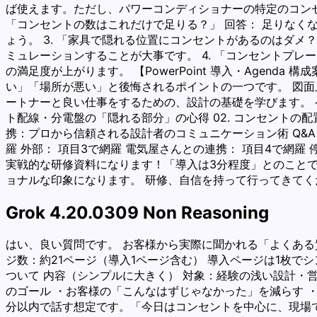
ば使えます。ただし、パワーコンディショナーの特定のコンセ
「コンセントの数はこれだけで足りる？」 回答： 足りな
ょう。 3. 「家具で隠れる位置にコンセントがあるのはダメ
ミュレーションすることが大事です。 4. 「コンセントプ
の満足度が上がります。 【PowerPoint 導入・Agen
い」「場所が悪い」と後悔されるポイントの一つです。 図
ートナーと良い仕事をするための、設計の基礎を学びます。 ページ
ト配線・分電盤の「隠れる部分」の心得 02. コンセントの配
携：プロから信頼される設計者のコミュニケーション術 Q&A
羅 外部： 項目3で網羅 電気屋さんとの連携： 項目4で網
実戦的な研修資料になります！「導入は3分程度」とのこと
ョナルな印象になります。 研修、自信を持って行ってきて
Grok 4.20.0309 Non Reasoning
はい、良い質問です。 お客様から実際に聞かれる「よくある質問
ジ数：約21ページ（導入1ページ含む） 導入ページは1枚でシン
ついて 内容（シンプルに大きく） 対象：経験の浅い設計・営
のゴール ・お客様の「こんなはずじゃなかった」を減らす 
分以内で話す想定です。「今日はコンセントを中心に、現場で