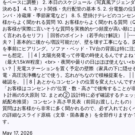
をベースに調整） 2. 本日のスケジュール（写真風アジェンダ
決める】 4. 1. ネット関係・先行配管の基本 5. 2. 分電盤
ンバ・冷蔵庫・季節家電など） 8. 5. 壁掛けテレビのコンセン
様からよく聞かれる質問 10. お客様からよく聞かれる質問
お客様が実際に言いそうな質問を実務的かつ頻度が高い順にまと
く言われるセリフ） | 回答のポイント（若手向け解説） | |----|--------
夫？ | 基本的に後から増設可能だが、壁を壊す工事になる。図
を事前にヒアリング。ソファ・ベッド・TV台の背面は特に注意。
ーも想定。 | | 4 | 太陽光発電って停電の時使えるんです
（最大1.5kW程度）<br>・夜間や曇りの日はほぼ使えない<
い？ | 充電ステーションを置く予定の壁際（家具の下に隠せる位
電・高圧洗浄機などで使う。忘れがちなので積極提案を。 | |
確認を。 | | 8 | あとからコンセントの位置を変えたい
「お客様はコンセントの“位置・数・高さ”で後悔することが非
ト計画の5大原則 12. まとめ② 設計時に必ず確認するチェックリ
紙配布推奨） コンセント高さ早見表（前回お渡ししたもの）
質問はお客様から非常に多く聞かれるので、必ず入れておくべ
の詳細なスライド原稿（文章・箇条書き）を全部作りますか？
す。
May 17, 2026