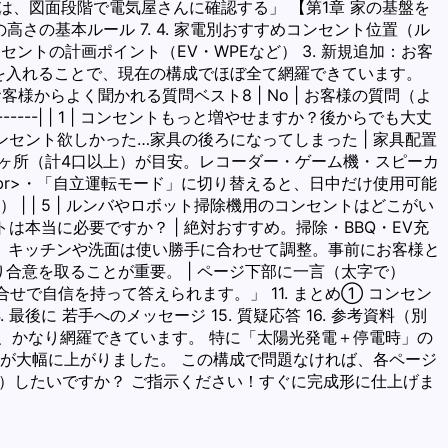
とは、図面段階で電気屋さんに確認する」 【第1章 家の基盤を
ントの高さの基本ルール 7. 4. 家電別おすすめコンセント位置（ル
ンセントの計画ポイント（EV・WPEなど） 3. 新規追加：お客
ージを入れることで、現在の構成でほぼ全て網羅できています。
からよく聞かれる質問ベスト8 | No | お客様の質問（よ
--------------| | 1 | コンセントもっと増やせますか？後からでも大丈
コンセント欲しかった…家具の後ろになってしまった | 家具配置
口×2ヶ所（計4口以上）が目安。レコーダー・ゲーム機・スピーカ
止）<br>・「自立運転モード」に切り替えると、日中だけ使用可能
| | 5 | ルンバやロボット掃除機用のコンセントはどこがい
トは本当に必要ですか？ | 絶対おすすめ。掃除・BBQ・EV充
更可能。キッチンや洗面は使い勝手に合わせて調整。事前にお客様と
かり合意を取ることが重要。 | ページ下部に一言（太字で）
せで自信を持って答えられます。」 11. まとめ① コンセン
最後に 若手へのメッセージ 15. 質疑応答 16. 参考資料（別
い、かなり網羅できています。 特に「太陽光発電＋停電時」の
性が大幅に上がりました。 この構成で問題なければ、各ページ
）したいですか？ ご指示ください！すぐに完成形に仕上げま