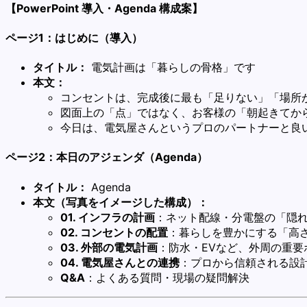
【PowerPoint 導入・Agenda 構成案】
ページ1：はじめに（導入）
タイトル：
電気計画は「暮らしの骨格」です
本文：
コンセントは、完成後に最も「足りない」「場所
図面上の「点」ではなく、お客様の「朝起きてか
今日は、電気屋さんというプロのパートナーと良
ページ2：本日のアジェンダ（Agenda）
タイトル：
Agenda
本文（写真をイメージした構成）：
01. インフラの計画
：ネット配線・分電盤の「隠
02. コンセントの配置
：暮らしを豊かにする「高
03. 外部の電気計画
：防水・EVなど、外周の重要
04. 電気屋さんとの連携
：プロから信頼される設
Q&A
：よくある質問・現場の疑問解決