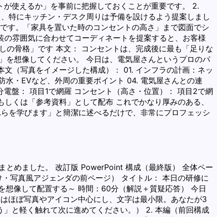
が使えるか」を事前に把握しておくことが重要です。 2.
え、特にキッチン・デスク周りは予備を設けるよう提案しまし
注意です。「家具を置いた時のコンセントの高さ」まで図面でシ
内装の雰囲気に合わせてコーディネートを提案すると、お客様
「暮らしの骨格」です 本文： コンセントは、完成後に最も「足りな
」を想像してください。 今日は、電気屋さんというプロのパ
 本文（写真をイメージした構成）： 01. インフラの計画：ネッ
防水・EVなど、外周の重要ポイント 04. 電気屋さんとの連
電盤： 項目1で網羅 コンセント（高さ・位置）： 項目2で網
、もしくは「参考資料」として配布 これでかなり厚みのある、
れらを学びます」と簡潔に述べるだけで、非常にプロフェッシ
した。 改訂版 PowerPoint 構成（最終版） 全体ペー
枚だけ・写真風アジェンダの前ページ） タイトル： 本日の研修に
を想像して配置する～ 時間：60分（解説＋質疑応答） 今日
ジはほぼ写真やアイコン中心にし、文字は最小限。あなたが3
と軽く触れて次に進めてください。） 2. 本編（前回構成