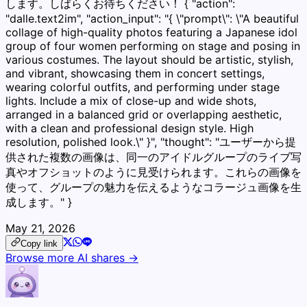
します。しばらくお待ちください！ { "action":
"dalle.text2im", "action_input": "{ \"prompt\": \"A beautiful
collage of high-quality photos featuring a Japanese idol
group of four women performing on stage and posing in
various costumes. The layout should be artistic, stylish,
and vibrant, showcasing them in concert settings,
wearing colorful outfits, and performing under stage
lights. Include a mix of close-up and wide shots,
arranged in a balanced grid or overlapping aesthetic,
with a clean and professional design style. High
resolution, polished look.\" }", "thought": "ユーザーから提
供された複数の画像は、同一のアイドルグループのライブ写
真やオフショットのように見受けられます。これらの画像を
使って、グループの魅力を伝えるようなコラージュ画像を生
成します。" }
May 21, 2026
Copy link
Browse more AI shares →