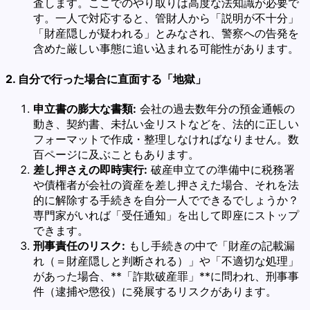
査します。ここでのやり取りは高度な法知識が必要で
す。一人で対応すると、管財人から「説明が不十分」
「財産隠しが疑われる」とみなされ、警察への告発を
含めた厳しい事態に追い込まれる可能性があります。
2. 自分で行った場合に直面する「地獄」
申立書の膨大な書類:
会社の過去数年分の預金通帳の
動き、契約書、未払い金リストなどを、法的に正しい
フォーマットで作成・整理しなければなりません。数
百ページに及ぶこともあります。
差し押さえの即時実行:
破産申立ての準備中に税務署
や債権者が会社の資産を差し押さえた場合、それを法
的に解除する手続きを自分一人でできるでしょうか？
専門家がいれば「受任通知」を出して即座にストップ
できます。
刑事責任のリスク:
もし手続きの中で「財産の記載漏
れ（＝財産隠しと判断される）」や「不適切な処理」
があった場合、**「詐欺破産罪」**に問われ、刑事事
件（逮捕や懲役）に発展するリスクがあります。