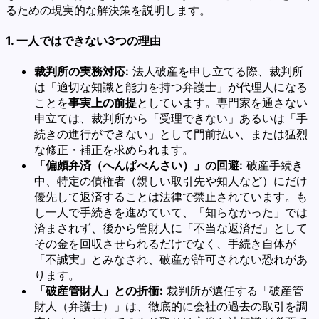
るための現実的な解決策を説明します。
1. 一人ではできない3つの理由
裁判所の実務対応:
法人破産を申し立てる際、裁判所
は「適切な知識と能力を持つ弁護士」が代理人になる
ことを
事実上の前提
としています。専門家を通さない
申立ては、裁判所から「受理できない」あるいは「手
続きの進行ができない」として門前払い、または猛烈
な修正・補正を求められます。
「偏頗弁済（へんぱべんさい）」の回避:
破産手続き
中、特定の債権者（親しい取引先や知人など）にだけ
優先して返済することは法律で禁止されています。も
し一人で手続きを進めていて、「知らなかった」では
済まされず、後から管財人に「不当な返済だ」として
その金を回収させられるだけでなく、手続き自体が
「不誠実」とみなされ、破産が許可されない恐れがあ
ります。
「破産管財人」との折衝:
裁判所が選任する「破産管
財人（弁護士）」は、徹底的に会社の過去の取引を調