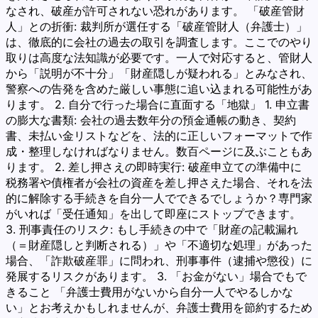
なされ、破産が許可されない恐れがあります。 「破産管財
人」との折衝: 裁判所が選任する「破産管財人（弁護士）」
は、徹底的に会社の過去の取引を調査します。ここでのやり
取りは高度な法知識が必要です。一人で対応すると、管財人
から「説明が不十分」「財産隠しが疑われる」とみなされ、
警察への告発を含めた厳しい事態に追い込まれる可能性があ
ります。 2. 自分で行った場合に直面する「地獄」 1. 申立書
の膨大な書類: 会社の過去数年分の預金通帳の動き、契約
書、未払い金リストなどを、法的に正しいフォーマットで作
成・整理しなければなりません。数百ページに及ぶこともあ
ります。 2. 差し押さえの即時実行: 破産申立ての準備中に
税務署や債権者が会社の資産を差し押さえた場合、それを法
的に解除する手続きを自分一人でできるでしょうか？専門家
がいれば「受任通知」を出して即座にストップできます。
3. 刑事責任のリスク: もし手続きの中で「財産の記載漏れ
（＝財産隠しと判断される）」や「不適切な処理」があった
場合、「詐欺破産罪」に問われ、刑事事件（逮捕や懲役）に
発展するリスクがあります。 3. 「お金がない」場合でもで
きること 「弁護士費用がないから自分一人でやるしかな
い」とお考えかもしれませんが、弁護士費用を節約するため