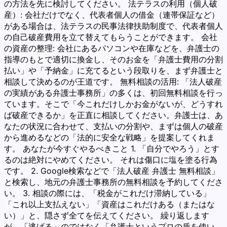
の方法を先に検討してください。 法テラスの利用（個人破
産）: 会社だけでなく、代表者個人の借金（連帯保証など）
がある場合は、法テラスの民事法律扶助制度で、代表者個人
の自己破産費用を立て替えてもらうことができます。 会社
の資産の整理: 会社にあるパソコンや在庫などを、弁護士の
指導のもとで適切に換金し、そのお金を「弁護士費用の分割
払い」や「予納金」に充てるという段取りを、まず弁護士と
相談して決めるのが王道です。 無料相談の活用: 「法人破産
の実績がある弁護士事務所」の多くは、初回無料相談を行っ
ています。そこで「今これだけしかお金がないが、どうすれ
ば破産できるか」を正直に相談してください。弁護士は、あ
なたの状況に合わせて、支払いの分割や、まずは個人の破産
から進めるなどの「法的に安全な戦略」を提案してくれま
す。 あなたが今すぐやるべきこと 1. 「自分でやろう」とす
るのは絶対にやめてください。 それは傷口に塩を塗る行為
です。 2. Google検索などで「法人破産 弁護士 無料相談」
と検索し、地元の弁護士事務所の無料相談を予約してくださ
い。 3. 相談の際には、「税金がこれだけ滞納している」
「これ以上支払えない」「資産はこれだけある（またはな
い）」と、隠さず全てを伝えてください。 繰り返します
が、「逃げる」のではなく「弁護士というプロの盾を使い、