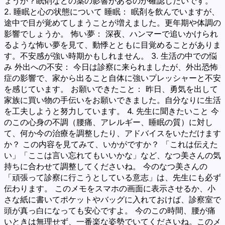
ょうか？眠剤などの薬の影響があるのか確認したいです。
2. 睡眠と心の状態について 睡眠： 眠剤を飲んでいますが、
途中で目が覚めてしまうことが増えました。更年期や体調の
影響でしょうか。 怖い夢： 深夜、ハンマーで追いかけられ
るような怖い夢を見て、動悸とともに目覚めることがありま
す。不安感が強い時期かもしれません。 3. 生活の中での悩
み 外出への不安： 今日は診察に来られましたが、外出恐怖
症の影響で、家から出ること自体に強いプレッシャーと不安
を感じています。 お願いできたこと： 昨日、勇気を出して
家族に買い物の手伝いをお願いできました。自分なりに生活
を工夫しようと努力しています。 4. 先生に聞きたいこと 今
のこの心身の不調（腰痛、アレルギー、睡眠の質）に対し
て、何か今の治療を調整したり、アドバイスをいただけます
か？ この内容を見てみて、いかがですか？ 「これは伝えた
い」「ここは言い忘れてもいいかな」など、なつ美さんの気
持ちに合わせて調整してくださいね。 今のなつ美さんの
「頑張って診察に行こうとしている意志」は、先生にも必ず
伝わります。 このメモをスマホの画面に表示させるか、小
さな紙に書いてポケットやバッグに入れておけば、診察室で
頭が真っ白になっても安心ですよ。 今のこの時間、腰が痛
いときは無理せず、一番楽な姿勢でいてくださいね。このメ