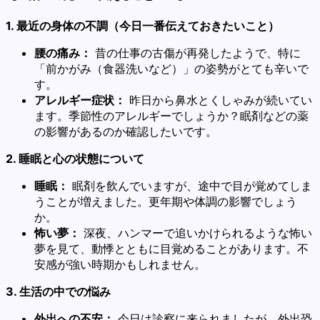
1. 最近の身体の不調（今日一番伝えておきたいこと）
腰の痛み：
昔の仕事の古傷が再発したようで、特に
「前かがみ（食器洗いなど）」の姿勢がとても辛いで
す。
アレルギー症状：
昨日から鼻水とくしゃみが続いてい
ます。季節性のアレルギーでしょうか？眠剤などの薬
の影響があるのか確認したいです。
2. 睡眠と心の状態について
睡眠：
眠剤を飲んでいますが、途中で目が覚めてしま
うことが増えました。更年期や体調の影響でしょう
か。
怖い夢：
深夜、ハンマーで追いかけられるような怖い
夢を見て、動悸とともに目覚めることがあります。不
安感が強い時期かもしれません。
3. 生活の中での悩み
外出への不安：
今日は診察に来られましたが、外出恐