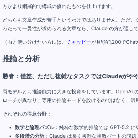
方がより網羅的で構成の優れたものを仕上げます。
どちらも文章作成が苦手というわけではありません。ただ、ク
わたって一貫性が求められる文章なら、Claude の方が適し
（両方使い分けたい方には、
チャッピー
が月額¥1,200でCh
推論と分析
勝者：僅差、ただし複雑なタスクではClaudeがや
両モデルとも推論能力に大きな投資をしています。OpenAI の 
ローチが異なり、専用の推論モードを設けるのではなく、汎
それぞれの得意分野：
数学と論理パズル
：純粋な数学的推論では GPT-5.2 
多段階の分析
：Claude は長く複雑な複数パートの