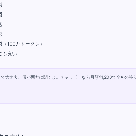
秀
秀
秀
秀
秀（100万トークン）
ても良い
て大丈夫、僕が両方に聞くよ。チャッピーなら月額¥1,200で全AIの答