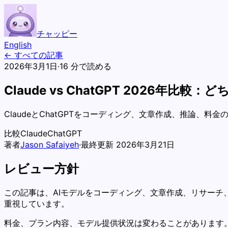
チャッピー
English
← すべての記事
2026年3月1日
·
16 分で読める
Claude vs ChatGPT 2026年比
ClaudeとChatGPTをコーディング、文章作成、推論、
比較
Claude
ChatGPT
著者
Jason Safaiyeh
·
最終更新 2026年3月21日
レビュー方針
この記事は、AIモデルをコーディング、文章作成、リサー
重視しています。
料金、プラン内容、モデル提供状況は変わることがあります。公