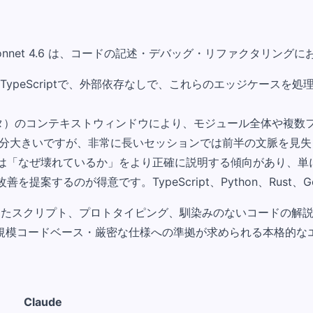
 と Sonnet 4.6 は、コードの記述・デバッグ・リファクタリ
peScriptで、外部依存なしで、これらのエッジケースを処理
（ベータ）のコンテキストウィンドウにより、モジュール全体や
Kも十分大きいですが、非常に長いセッションでは前半の文脈を見
e は「なぜ壊れているか」をより正確に説明する傾向があり、
改善を提案するのが得意です。TypeScript、Python、Rus
としたスクリプト、プロトタイピング、馴染みのないコードの解説
模コードベース・厳密な仕様への準拠が求められる本格的なエン
Claude