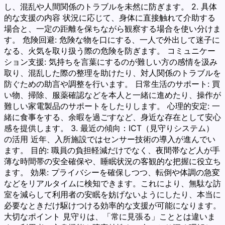
し、混乱や人間関係のトラブルを未然に防ぎます。 2. 具体
的な支援の内容 状況に応じて、身体に直接触れて介助する
場合と、一定の距離を保ちながら観察する場合を使い分けま
す。 危険回避: 危険な物を口にする、一人で外出して迷子に
なる、火気を取り扱う際の危険を防ぎます。 コミュニケー
ション支援: 気持ちを言葉にするのが難しい方の感情を汲み
取り、混乱した際の整理を助けたり、対人関係のトラブルを
防ぐための助言や調整を行います。 日常生活のサポート: 買
い物、掃除、服薬確認などを本人と一緒に進めたり、操作が
難しい家電製品のサポートをしたりします。 心理的安定: 一
緒に食事をする、余暇を過ごすなど、身近な存在として安心
感を提供します。 3. 最近の傾向：ICT（見守りシステム）
の活用 近年、入所施設ではセンサー技術の導入が進んでい
ます。 目的: 職員の負担軽減だけでなく、夜間帯など人が手
薄な時間帯の安全確保や、睡眠状況の客観的な把握に役立ち
ます。 効果: プライバシーを確保しつつ、転倒や体調の急変
などをリアルタイムに検知できます。これにより、無駄な訪
室を減らして利用者の安眠を妨げないようにしたり、本当に
必要なときだけ駆けつける効率的な支援が可能になります。
大切なポイント 見守りは、「常に見張る」こととは違いま