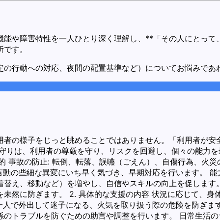
機能や障害特性を一人ひとり深く理解し、**「その人にとって
所です。
定の行動への対応、夜間の配置基準など）についてお悩みであ
用者の様子をじっと眺めることではありません。「利用者が安
見守りは、利用者の尊厳を守り、リスクを回避し、個々の能力
目的 事故の防止: 転倒、転落、誤嚥（ごえん）、自傷行為、
、言動の些細な異変にいち早く気づき、早期対応を行います。 能
替え、移動など）を増やし、自信やスキルの向上を促します。
未然に防ぎます。 2. 具体的な支援の内容 状況に応じて、
、一人で外出して迷子になる、火気を取り扱う際の危険を防ぎます
のトラブルを防ぐための助言や調整を行います。 日常生活の