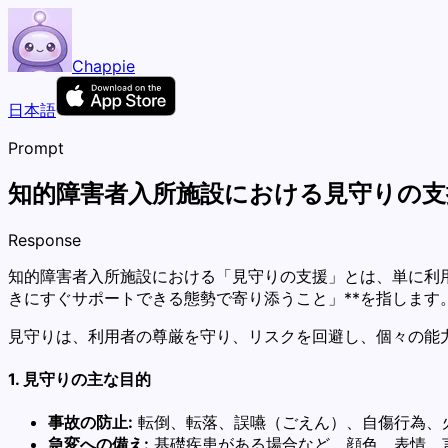
Chappie
日本語
Prompt
知的障害者入所施設における見守りの支
Response
知的障害者入所施設における「見守りの支援」とは、単に利
きにすぐサポートできる態勢で寄り添うこと」**を指します
見守りは、利用者の尊厳を守り、リスクを回避し、個々の能
1. 見守りの主な目的
事故の防止:
転倒、転落、誤嚥（ごえん）、自傷行為、
急変への備え:
基礎疾患がある場合など、顔色、表情、