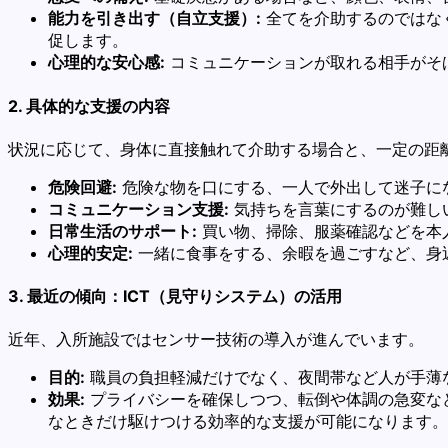
能力を引き出す（自立支援）:
全てを介助するのではな
促します。
心理的な安心感:
コミュニケーションが取れる相手がそ
2. 具体的な支援の内容
状況に応じて、身体に直接触れて介助する場合と、一定の距
危険回避:
危険な物を口にする、一人で外出して迷子に
コミュニケーション支援:
気持ちを言葉にするのが難し
日常生活のサポート:
買い物、掃除、服薬確認などを本
心理的安定:
一緒に食事をする、余暇を過ごすなど、身
3. 最近の傾向：ICT（見守りシステム）の活用
近年、入所施設ではセンサー技術の導入が進んでいます。
目的:
職員の負担軽減だけでなく、夜間帯など人が手薄
効果:
プライバシーを確保しつつ、転倒や体調の急変な
なときだけ駆けつける効率的な支援が可能になります。