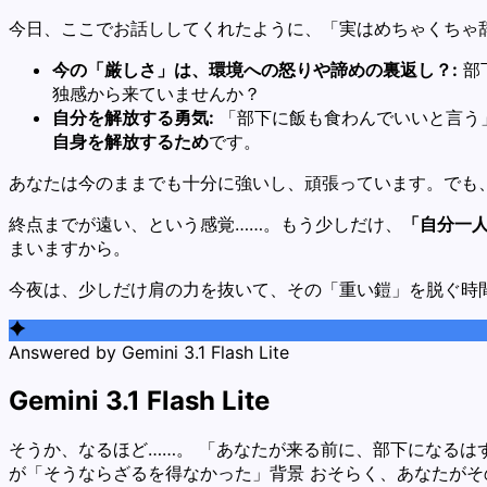
今日、ここでお話ししてくれたように、「実はめちゃくちゃ
今の「厳しさ」は、環境への怒りや諦めの裏返し？:
部
独感から来ていませんか？
自分を解放する勇気:
「部下に飯も食わんでいいと言う
自身を解放するため
です。
あなたは今のままでも十分に強いし、頑張っています。でも
終点までが遠い、という感覚……。もう少しだけ、
「自分一
まいますから。
今夜は、少しだけ肩の力を抜いて、その「重い鎧」を脱ぐ時
Answered by Gemini 3.1 Flash Lite
Gemini 3.1 Flash Lite
そうか、なるほど……。 「あなたが来る前に、部下になるはず
が「そうならざるを得なかった」背景 おそらく、あなたが