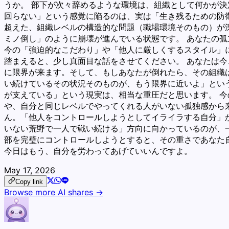
うか。 部下が次々辞めるような環境は、組織として何かが
回らない」という感覚に陥るのは、実は「生き残るための防衛
超えた、組織レベルの構造的な問題（職場環境そのもの）が深
ミノ倒し」のように崩壊が進んでいる状態です。 あなたの孤
今の「強迫的なこだわり」や「他人に厳しくするスタイル」に
踏まえると、少し真面目な話をさせてください。 あなたは
に限界が来ます。そして、もしあなたが倒れたら、その組織
い続けているその状況そのものが、もう限界に近いよ」とい
が支えている」という現実は、相当な重圧だと思います。 今
や、自分と同じレベルでやってくれる人がいない孤独感から来
ん。「他人をコントロールしようとしてイライラする自分」
いない荒野で一人で戦い続ける」方向に向かっているのが、
部を完璧にコントロールしようとすると、その重さであなた
今日はもう、自分を労わってあげていいんですよ。
May 17, 2026
Copy link
Browse more AI shares →