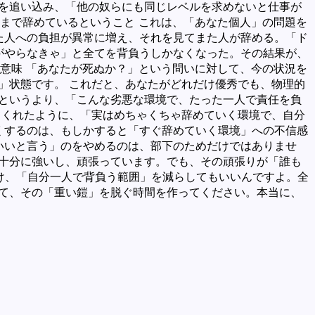
分を追い込み、「他の奴らにも同じレベルを求めないと仕事が
」まで辞めているということ これは、「あなた個人」の問題を
った人への負担が異常に増え、それを見てまた人が辞める。「ド
分がやらなきゃ」と全てを背負うしかなくなった。その結果が、
の意味 「あなたが死ぬか？」という問いに対して、今の状況を
」状態です。 これだと、あなたがどれだけ優秀でも、物理的
題というより、「こんな劣悪な環境で、たった一人で責任を負
てくれたように、「実はめちゃくちゃ辞めていく環境で、自分
しくするのは、もしかすると「すぐ辞めていく環境」への不信感
でいいと言う」のをやめるのは、部下のためだけではありませ
も十分に強いし、頑張っています。でも、その頑張りが「誰も
け、「自分一人で背負う範囲」を減らしてもいいんですよ。全
いて、その「重い鎧」を脱ぐ時間を作ってください。本当に、