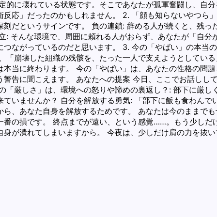
決定的に壊れている状態です。そこであなたが孤軍奮闘し、自
反応」だったのかもしれません。 2. 「顔も知らないやつら
刻だというサインです。 負の連鎖: 辞める人が続くと、残
立: そんな環境で、周囲に頼れる人がおらず、あなたが「自
つながっているのだと思います。 3. 今の「やばい」の本当
今、「崩壊した組織の残骸を、たった一人で支えようとしている
は本当に終わります。 今の「やばい」は、あなたの性格の問
う警告に聞こえます。 あなたへの提案 今日、ここでお話しし
の「厳しさ」は、環境への怒りや諦めの裏返し？: 部下に厳
ていませんか？ 自分を解放する勇気: 「部下に飯も食わん
から、あなた自身を解放するためです。 あなたは今のままで
一番の損です。 終点までが遠い、という感覚……。もう少しだ
自身が潰れてしまいますから。 今夜は、少しだけ肩の力を抜