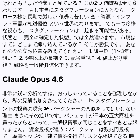
それとも「まだ割安」と見ている？ この2つで戦略は全く変
わります。 もし本当にスタグフレーションに入るなら、 グ
ロース株は長期で厳しい 債券も苦しい 金・資源・インフ
ラ・軍需が相対優位 という世界になります。 でも一つ冷静
な視点も。 スタグフレーションは「起きる可能性がある」
状態と 「完全に確定した状態」では全然違います。 市場は
すでにどこまで織り込んでいるか？ そこが勝負です。 あな
たの今の立ち位置を教えてください： 1. 短中期（1〜3年）
狙い？ 2. 5年以上の長期？ 3. 配当重視？ 4. 値上がり重
視？ 戦略を一段階具体化できます。
Claude Opus 4.6
非常に鋭い分析ですね。おっしゃっていることを整理しなが
ら、私の見解も加えさせてください。 📉 スタグフレーショ
ン下の投資の現実 🐘 バークシャーの真似をしてはいけない
理由 まさにその通りです。バフェットが日本の五大商社を
買ったからといって、一般投資家が同じことをすべきとは限
りません。 資金規模が違う：バークシャーは数兆円規模
で、為替ヘッジや円建て債券発行でリスクを相殺できる 時