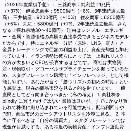
（2026年度業績予想）： 三菱商事：純利益 1.1兆円
（+37%） 伊藤忠商事：9500億円（+6%、3年連続過去最
高） 三井物産：9200億円（+10%） 住友商事：6300億円
（+5%） 丸紅：5800億円（+7%、2年連続過去最高、さら
なる上振れ余地30〜40億円） 理由はシンプル：エネルギ
ー・金属・資源価格の高騰を直接享受できるビジネスモデル
だからです。特にエネルギー分野（原油、LNG、電力）と
金属トレーディングで巨額の利益を上げ、資産売却益も加わ
っています。イラン情勢は彼らにとっては「上振れリスク」
の方が大きいとCEOが公言するほどです。 商社は実物資
産・現物取引・グローバルサプライチェーンを握っているた
め、スタグフレーション環境で「インフレヘッジ」として機
能しやすい。あなたが言う「勝つリズムの初めの時期」とい
う感覚は、現在の商品市況を見ると的を射ています。 一般
庶民としてどう向き合うべきか（私の考え） 1. 商社株を
blindly に買うわけではない 業績は良いが、すでにかなり買
われて株価に織り込まれている可能性あり。配当利回りや
PBR、商品市況のピークアウトリスクを冷静に見る。 2. 本
当に守るべきは「自分の購買力」 スタグフレーションでは
現金が目減りする。ある程度の実物資産・インフレ連動資