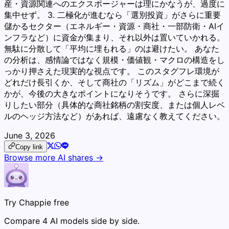
産・資源関連へのエクスポージャーは理にかなうが、過度に
集中せず。 3. 二極化が進むなら「選別投資」がさらに重要
儲かるセクター（エネルギー・資源・商社・一部防衛・AIイ
ンフラなど）に資金が集まり、それ以外は置いていかれる。
無駄に分散して「平均に埋もれる」のは避けたい。 あなた
の分析は、感情論ではなく規模・価値観・マクロの構造をし
っかり押さえた現実的な視点です。 このスタグフレ環境が
どれだけ長引くか、そして商社の「リズム」がどこまで続く
かが、今後の大きなポイントになりそうです。 さらに深掘
りしたい部分（具体的な商社銘柄の割安度、または個人レベ
ルのヘッジ方法など）があれば、遠慮なく教えてください。
June 3, 2026
Copy link
Browse more AI shares →
Try Chappie free
Compare 4 AI models side by side.