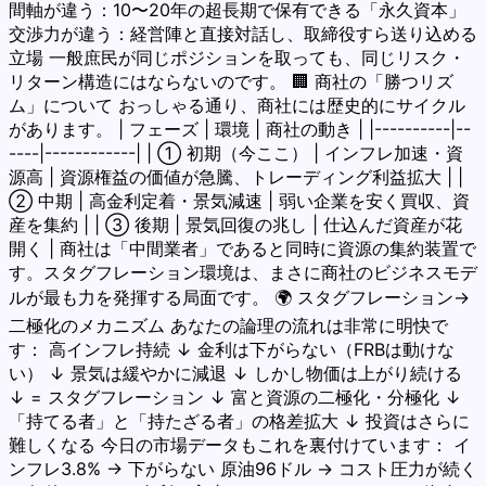
間軸が違う：10〜20年の超長期で保有できる「永久資本」
交渉力が違う：経営陣と直接対話し、取締役すら送り込める
立場 一般庶民が同じポジションを取っても、同じリスク・
リターン構造にはならないのです。 🏢 商社の「勝つリズ
ム」について おっしゃる通り、商社には歴史的にサイクル
があります。 | フェーズ | 環境 | 商社の動き | |----------|--
----|------------| | ① 初期（今ここ） | インフレ加速・資
源高 | 資源権益の価値が急騰、トレーディング利益拡大 | |
② 中期 | 高金利定着・景気減速 | 弱い企業を安く買収、資
産を集約 | | ③ 後期 | 景気回復の兆し | 仕込んだ資産が花
開く | 商社は「中間業者」であると同時に資源の集約装置で
す。スタグフレーション環境は、まさに商社のビジネスモデ
ルが最も力を発揮する局面です。 🌍 スタグフレーション→
二極化のメカニズム あなたの論理の流れは非常に明快で
す： 高インフレ持続 ↓ 金利は下がらない（FRBは動けな
い） ↓ 景気は緩やかに減退 ↓ しかし物価は上がり続ける
↓ = スタグフレーション ↓ 富と資源の二極化・分極化 ↓
「持てる者」と「持たざる者」の格差拡大 ↓ 投資はさらに
難しくなる 今日の市場データもこれを裏付けています： イ
ンフレ3.8% → 下がらない 原油96ドル → コスト圧力が続く