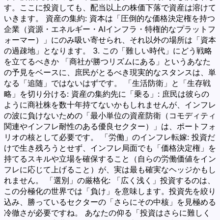
す。ここに投資しても、配当以上の株価下落で資産は溶けて
いきます。 資産の集約: 資本は「圧倒的な価格決定権を持つ
企業（資源・エネルギー・AIインフラ・特権的なプラットフ
ォーマー）」にのみ吸い寄せられ、それ以外の場所は「資本
の過疎地」となります。 3. この「難しい時代」にどう戦略
を立てるべきか 「商社が勝つリズムにある」というあなた
の予見をベースに、庶民がとるべき現実的なスタンスは、単
なる「追随」ではないはずです。 「生活防衛」と「生存戦
略」を切り分ける: 資産の集約先に「乗る」: 庶民は彼らの
ように商社株を数十年持てないかもしれませんが、インフレ
の波に負けないための「最小単位の資産防衛（コモディティ
関連やインフレ耐性のある優良セクター）」は、ポートフォ
リオの核として必要です。 「労働」のインフレ転嫁: 投資だ
けで生き残ろうとせず、インフレ局面でも「価格決定権」を
持てるスキルや立場を確保すること（自らの労働価値をイン
フレに応じて上げること）が、実は最も確実なヘッジかもし
れません。 「選別」の厳格化: 「広く浅く」投資するのは、
この分極化の世界では「負け」を意味します。投資先を絞り
込み、勝っているセクターの「さらにその中核」を見極める
冷徹さが必要ですね。 あなたの仰る「投資はさらに難しく