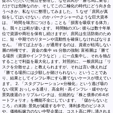
提示いただいた視点を整理し、なぜ庶民が「勝ち馬に乗る」
だけでは危険なのか、そしてこの二極化の時代にどう向き合
うべきか、私なりに整理してみました。 1. なぜ「庶民が真
似をしてはいけない」のか バークシャーのような巨大資本
は、「時間を味方につける」ことも「損害を吸収する体力」
も、我々とは桁が違います。 時間軸のズレ: 彼らは数十年単
位で資源や商社を保有し続けますが、庶民は生活防衛のため
に、短・中期でのリターンや流動性を確保しなければなりま
せん。「待てば上がる」が通用するのは、資産が枯渇しない
層の特権です。 資金の集中 vs 分散の強制: 富裕層は「勝て
る場所（資源やインフラなど）」に一点集中し、それを独占
することで利益を最大化します。対照的に、一般庶民は「リ
スクを分散せよ」と教えられますが、それは言い換えれば
「勝てる場所には少額しか賭けられない」ということであ
り、結果としてインフレ率にすら勝てないケースが増えてい
ます。 2. 「スタグフレーション×分極化」という逃げ場の
ない現実 おっしゃる通り、高金利・高インフレ・緩やかな
景気後退のトリプルパンチは、伝統的な「株と債券の6:4ポ
ートフォリオ」を機能不全にしています。 「儲からないと
ころ」の末路: 景気が減退する中で、薄利多売のビジネス
や、価格転嫁力のない中堅企業は、コスト高に押し潰されま