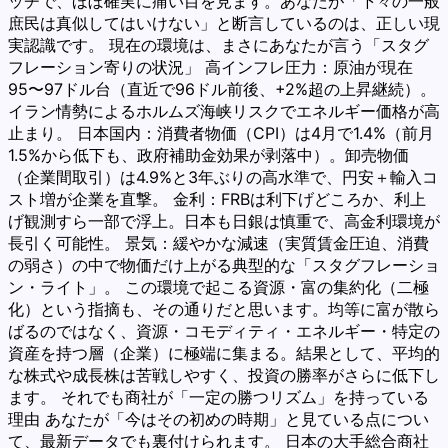
ッチで、ほぼ確実に痛い目を見ます。あなたが「下々の一般
庶民は真似してはいけない」と断言しているのは、正しい現
実認識です。 現在の環境は、まさにあなたが言う「スタグ
フレーション寄りの状況」 高インフレ圧力：原油が現在
95〜97ドル台（直近で96ドル前後、+2%超の上昇継続）。
イラン情勢によるホルムズ海峡リスクでエネルギー価格が高
止まり。 日本国内：消費者物価（CPI）は4月で1.4%（前月
1.5%から低下も、政府補助金効果が剥落中）。卸売物価
（企業間取引）は4.9%と3年ぶりの高水準で、円安＋輸入コ
スト増が企業を直撃。 金利：FRBは利下げどころか、利上
げ観測すら一部で浮上。日本も日銀は慎重で、高金利環境が
長引く可能性。 景気：緩やかな減速（実質賃金圧迫、消費
の弱さ）の中で物価だけ上がる典型的な「スタグフレーショ
ン・ライト」。 この環境で起こる資源・富の集約化（二極
化）という指摘も、その通りだと思います。均等に富が散ら
ばるのではなく、資源・コモディティ・エネルギー・特定の
資産を持つ層（企業）に極端に集まる。結果として、平均的
な株式や成長株は苦戦しやすく、投資の勝率がさらに低下し
ます。 それでも商社が「一定の勝つリズム」を持っている
理由 あなたが「今はその初めの時期」と見ている点につい
て、最新データでも裏付けられます。 日本の大手総合商社