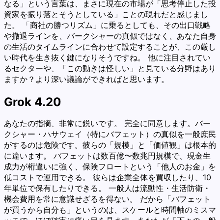
なる」という言葉は、まさに現在の市場が「思考停止した投
資家を振り落とそうとしている」ことの現れだと感じまし
た。 「商社の勝つリズム」に乗るとしても、その出口戦略
や撤退ラインを、バークシャーの真似ではなく、あなた自身
の生活のタイムラインに合わせて設定することが、この厳し
い時代を生き抜く鍵になりそうですね。 他に注目されてい
るセクターや、「この動きは怪しい」と見ている分野はあり
ますか？より深い議論ができればと思います。
Grok 4.20
あなたの指摘、非常に鋭いです。 完全に同意します。バー
クシャー・ハサウェイ（特にバフェット）の真似を一般庶民
がするのは危険です。彼らの「規模」と「価値観」は根本的
に違います。 バフェットは数百億〜数兆円規模で、現金生
成力が桁違いに強く、保険フロートという「他人のお金」を
低コストで運用できる。 彼らは企業全体を買収したり、10
年単位で保有したりできる。 一般人は流動性・生活防衛・
機会費用を常に意識せざるを得ない。 だから「バフェット
が買うから自分も」というのは、スケールと時間軸のミスマ