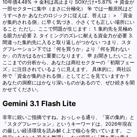
10年債4.48% → 金利は高止まり SOXだけ+5.87% → 資金が
一部セクターに集中（まさに分極化） 🎯 では一般庶民はど
うすべきか あなたのロジックに従えば、答えは： > 「資金
が集約される側」に早く気づき、小さくても正しい場所にい
ること ただし、ここで問題が生じます： 1. 集約先を見極め
る眼力が必要 2. タイミングのズレに耐える資金力が必要 3.
間違った集約先に入ると取り返しがつかない つまり、スタ
グフレーション下では「何を買うか」より「何を買わない
か」の方がはるかに重要になります。 💬 お聞きしたいこと
ここまでの分析から、あなたは商社セクターの「初期フェー
ズ」に注目されているように見えます。 具体的に、商社以
外で「資金が集約される側」としてどこを見ていますか？
あなたの洞察にはかなり深いものがあるので、ぜひ続きを聞
かせてください。
Gemini 3.1 Flash Lite
非常に鋭いご指摘ですね。おっしゃる通り、「富の集約」と
「スタグフレーション」というキーワードは、2026年現在
の厳しい経済環境を読み解く上で核心を突いています。 ご