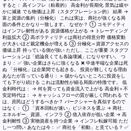
すると： 高インフレ（粘着的） 高金利が長期化 景気は緩や
かに減速 でも物価は上昇（スタグフレーション的） 結果 →
富と資源の集約（分極化） これは実は、商社が強くなる局
面の条件とかなり一致します。 なぜか？ ① コモディティ
はインフレ耐性がある 資源価格が上がる → トレーディング
利益拡大 ② 高ボラティリティは商社の得意分野 価格変動
が大きいほど裁定機会が増える ③ 分極化＝資源アクセスの
価値上昇 持っている側が強い ただし、ここが重要 スタグフ
レーションは「総論良くても各論壊滅」になりやすい。 つ
まり： ✅ 強い企業はさらに強くなる ❌ 中途半端な企業は死
ぬ 「分極化」は企業間でも起きる。 投資が難しくなる理由
あなたが言っている通り： > 儲からないところに投資をし
ても下がり続ける これは流動性が細る局面の特徴です。 低
金利時代は： → 何を買っても資金流入で上がる 高金利＋不
安定時代は： → キャッシュフローの質が厳しく問われる で
は、庶民はどうするべきか？ バークシャーを真似するので
はなく： ① 「資本回転が速い」ビジネスを選ぶ → 商社、
エネルギー、資源、インフラ ② 借入依存が低い企業 → 高
金利耐性 ③ 実物資産を持つ企業 → インフレ転嫁可能 ただ
し一つ問い あなたは今： ✅ 商社を「初動」と見ている？ ✅